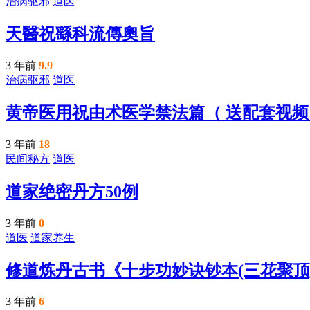
治病驱邪
道医
天醫祝繇科流傳奧旨
3 年前
9.9
治病驱邪
道医
黄帝医用祝由术医学禁法篇（ 送配套视频
3 年前
18
民间秘方
道医
道家绝密丹方50例
3 年前
0
道医
道家养生
修道炼丹古书《十步功妙诀钞本(三花聚顶
3 年前
6