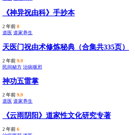
《神异祝由科》手抄本
2 年前
8
道医
道家养生
天医门祝由术修炼秘典（合集共335页）
2 年前
9.9
民间秘方
治病驱邪
神功五雷掌
2 年前
9.9
道医
道家养生
《云雨阴阳》道家性文化研究专著
2 年前
6