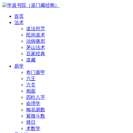
首页
法术
道法符咒
民间道术
治病驱邪
茅山法术
百家经典
道藏
易学
奇门遁甲
六壬
六爻
相面
四柱八字
命理学
梅花易数
紫微斗数
择日
术数学