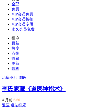
全部
免费
VIP会员免费
VIP会员折扣
VIP会员专属
永久会员免费
排序
最新
热度
点赞
收藏
更新
随机
治病驱邪
道医
李氏家藏《道医神指术》
4 月前
6.66
道医
道法符咒