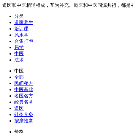
道医和中医相辅相成，互为补充。道医和中医同源共祖，都是
分类
道家养生
培训课
风水学
合集打包
易学
中医
法术
中医
全部
民间秘方
中医基础
名医名方
经典名著
道医
针灸艾灸
按摩推拿
价格