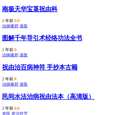
南极天华宝箓祝由科
1 年前
9.9
治病驱邪
道医
图解千年导引术经络功法全书
1 年前
0
治病驱邪
道医
祝由治百病神符 手抄本古籍
2 年前
8
治病驱邪
道医
民间水法治病祝由法本（高清版）
2 年前
6.6
道医
道法符咒