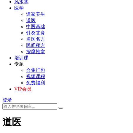
风水学
医学
道家养生
道医
中医基础
针灸艾灸
名医名方
民间秘方
按摩推拿
培训课
专题
合集打包
视频课程
免费福利
VIP会员
登录
道医