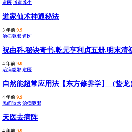
道医
道家养生
道家仙术神通秘法
3 年前
9.9
治病驱邪
道医
祝由科.秘诀奇书.乾元亨利贞五册.明末清
4 年前
9.9
治病驱邪
道医
自然能超常应用法【东方修养学】（蛰龙
4 年前
9.9
民间道术
治病驱邪
天医去病阵
4 年前
9.9