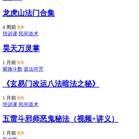
龙虎山法门合集
4 周前
9.9
培训课
民间道术
昊天万灵掌
1 月前
9.9
紫微斗数
道法符咒
《玄易门改运八法暗法之秘》
1 月前
9.9
培训课
民间道术
五雷斗邪师恶鬼秘法（视频+讲义）
1 月前
9.9