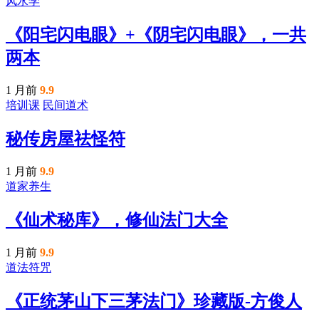
风水学
《阳宅闪电眼》+《阴宅闪电眼》，一共
两本
1 月前
9.9
培训课
民间道术
秘传房屋祛怪符
1 月前
9.9
道家养生
《仙术秘库》，修仙法门大全
1 月前
9.9
道法符咒
《正统茅山下三茅法门》珍藏版-方俊人