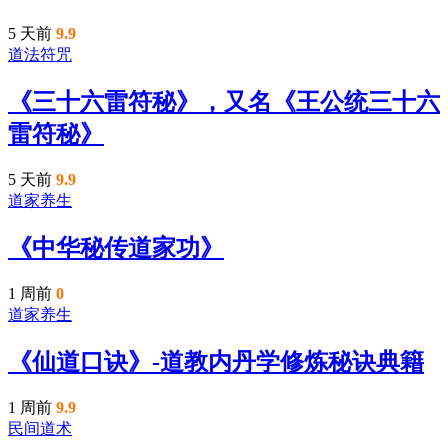
5 天前
9.9
道法符咒
《三十六雷符秘》，又名《王公统三十六
雷符秘》
5 天前
9.9
道家养生
《中华秘传道家功》
1 周前
0
道家养生
《仙道口诀》-道教内丹学修炼秘诀典籍
1 周前
9.9
民间道术