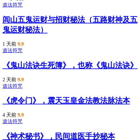
道法符咒
闾山五鬼运财与招财秘法（五路财神及五
鬼运财秘法）
1 天前
9.9
道法符咒
《鬼山法诀生死簿》，也称《鬼山法诀》
2 天前
9.9
道法符咒
《虎令门》，震天玉皇金法教法脉法本
4 天前
9.9
道法符咒
《神术秘书》，民间道医手抄秘本