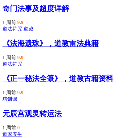
奇门法事及超度详解
1 周前
9.9
道法符咒
道藏
《法海遗珠》，道教雷法典籍
1 周前
9.9
道法符咒
《正一秘法全箓》，道教古籍资料
1 周前
9.9
培训课
元辰宫观灵转运法
1 周前
0
道家养生