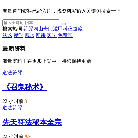
海量道门资料已经入库，找资料就输入关键词搜索一下
搜索热词
符咒
闾山
奇门遁甲
科仪
道藏
法术
易学
风水
网课
医学
免费区
最新资料
海量资料正在逐步上架中，持续保持更新
道法符咒
《召鬼秘术》
22 小时前
3
道法符咒
先天符法秘本全宗
22 小时前
9.9