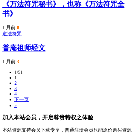
《万法符咒秘书》，也称《万法符咒全
书》
1 月前
0
道法符咒
普庵祖师经文
1 月前
3
1/51
1
2
3
4
下一页
»
加入本站会员，开启尊贵特权之体验
本站资源支持会员下载专享，普通注册会员只能原价购买资源