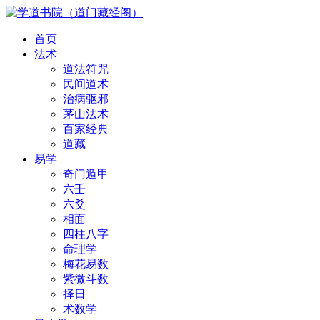
首页
法术
道法符咒
民间道术
治病驱邪
茅山法术
百家经典
道藏
易学
奇门遁甲
六壬
六爻
相面
四柱八字
命理学
梅花易数
紫微斗数
择日
术数学