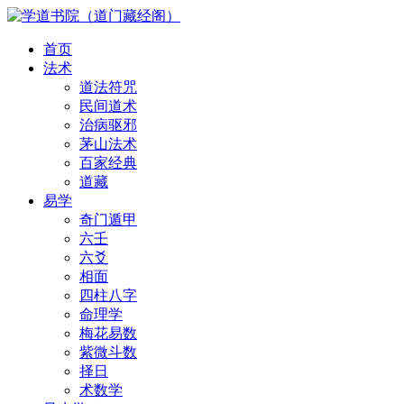
首页
法术
道法符咒
民间道术
治病驱邪
茅山法术
百家经典
道藏
易学
奇门遁甲
六壬
六爻
相面
四柱八字
命理学
梅花易数
紫微斗数
择日
术数学