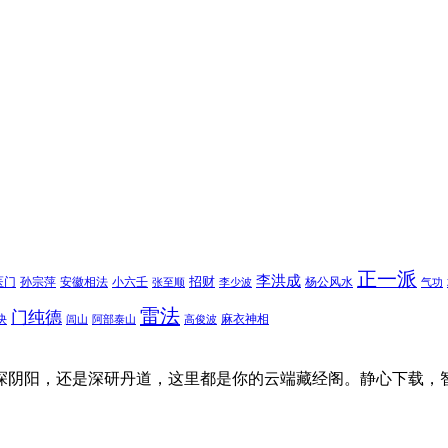
正一派
李洪成
招财
医门
孙宗萍
安徽相法
小六壬
杨公风水
张至顺
李少波
气功
雷法
门纯德
诀
麻衣神相
闾山
阿部泰山
高俊波
探阴阳，还是深研丹道，这里都是你的云端藏经阁。静心下载，