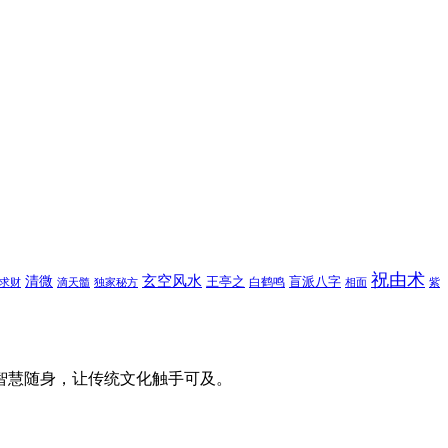
祝由术
玄空风水
清微
王亭之
盲派八字
白鹤鸣
求财
滴天髓
独家秘方
相面
紫
智慧随身，让传统文化触手可及。