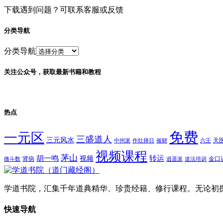
下载遇到问题？可联系客服或反馈
分类导航
分类导航
关注公众号，获取最新书籍和教程
热点
免费
一元区
三盛道人
三元风水
天
中州派
作灶择日
催财
六壬
视频课程
茅山
胡一鸣
转运
视频
肾病
金口
微斗数
逍遥派
道法培训
学道书院，汇集千年道典精华、珍贵经籍、修行课程。无论初
快速导航