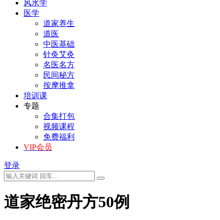
风水学
医学
道家养生
道医
中医基础
针灸艾灸
名医名方
民间秘方
按摩推拿
培训课
专题
合集打包
视频课程
免费福利
VIP会员
登录
道家绝密丹方50例