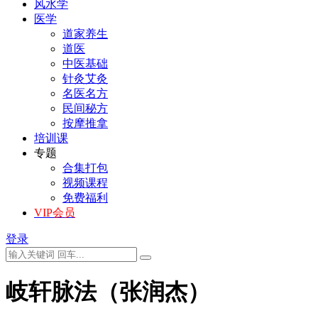
风水学
医学
道家养生
道医
中医基础
针灸艾灸
名医名方
民间秘方
按摩推拿
培训课
专题
合集打包
视频课程
免费福利
VIP会员
登录
岐轩脉法（张润杰）