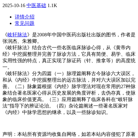
2025-10-16
中医基础
1.1K
详情介绍
常见问题
《
岐轩脉法
》是2008年中国中医药出版社出版的图书，作者是
张润杰、朱雅卿。
《岐轩脉法》结合古代一些名医临床脉诊心得，从《黄帝内
经》中挖掘整理并完善了脉诊方法，它具有简便、易学、临床
实用性强的特点，真正实现了脉证药（针、推拿等）的高度统
一。
《岐轩脉法》分为四篇（一）脉理篇阐释古今脉诊六大误区，
和从《内经》中挖掘整理出的远古脉法，并对六大误区加以完
善。（二）脉象篇根据《内经》脉学理法对现在常用的27种脉
象结合著名医家心得从历史发展的角度评析，去伪存真，使脉
象的临床价值更高。（三）应用篇阐释了临床各科在“岐轩脉
法”指导下的辨证论治。（四）杂论篇阐述一些著名医家对
《内经》中脉学思想的继承，以及一些脉诊知识。
声明：本站所有资源均收集自网络，如若本站内容侵犯了原著