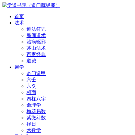
首页
法术
道法符咒
民间道术
治病驱邪
茅山法术
百家经典
道藏
易学
奇门遁甲
六壬
六爻
相面
四柱八字
命理学
梅花易数
紫微斗数
择日
术数学