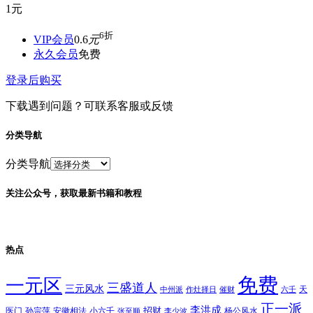
1
元
6折
VIP会员
0.6
元
永久会员
免费
登录后购买
下载遇到问题？可联系客服或反馈
分类导航
分类导航
关注公众号，获取最新书籍和教程
热点
免费
一元区
三盛道人
三元风水
天
中州派
作灶择日
催财
六壬
正一派
李洪成
招财
医门
孙宗萍
安徽相法
小六壬
杨公风水
张至顺
李少波