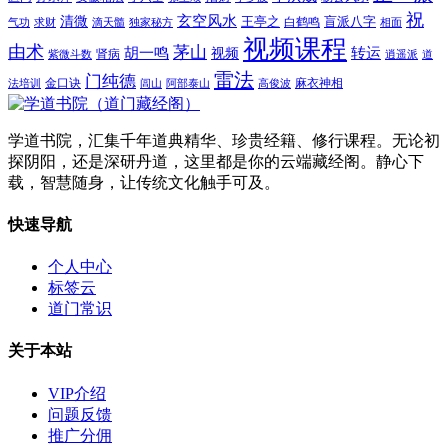
祝
玄空风水
清微
王亭之
盲派八字
白鹤鸣
气功
求财
滴天髓
独家秘方
相面
视频课程
由术
茅山
胡一鸣
转运
视频
肾病
紫微斗数
逍遥派
道
雷法
门纯德
金口诀
麻衣神相
法培训
闾山
阿部泰山
高俊波
学道书院，汇集千年道典精华、珍贵经籍、修行课程。无论初
探阴阳，还是深研丹道，这里都是你的云端藏经阁。静心下
载，智慧随身，让传统文化触手可及。
快速导航
个人中心
标签云
道门常识
关于本站
VIP介绍
问题反馈
推广分佣