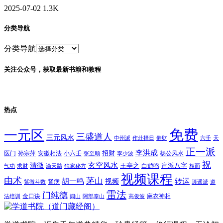
2025-07-02
1.3K
分类导航
分类导航
关注公众号，获取最新书籍和教程
热点
免费
一元区
三盛道人
三元风水
天
中州派
作灶择日
催财
六壬
正一派
李洪成
招财
医门
孙宗萍
安徽相法
小六壬
杨公风水
张至顺
李少波
祝
玄空风水
清微
王亭之
盲派八字
白鹤鸣
气功
求财
滴天髓
独家秘方
相面
视频课程
由术
茅山
胡一鸣
转运
视频
肾病
紫微斗数
逍遥派
道
雷法
门纯德
金口诀
麻衣神相
法培训
闾山
阿部泰山
高俊波