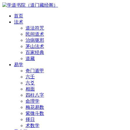
首页
法术
道法符咒
民间道术
治病驱邪
茅山法术
百家经典
道藏
易学
奇门遁甲
六壬
六爻
相面
四柱八字
命理学
梅花易数
紫微斗数
择日
术数学