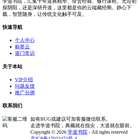
学道书院，汇集千年道典精华、珍贵经籍、修行课程。无论初
探阴阳，还是深研丹道，这里都是你的云端藏经阁。静心下
载，智慧随身，让传统文化触手可及。
快速导航
个人中心
标签云
道门常识
关于本站
VIP介绍
问题反馈
推广分佣
联系我们
如有BUG或建议可加客服微信联系。
走进学道书院，典藏就在指尖，大道就在眼前。
Copyright © 2026
学道书院
- All rights reserved
京ICP备17033473号-4