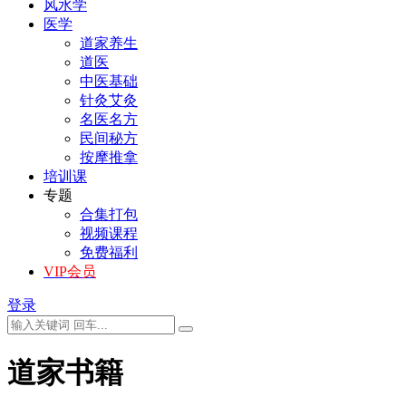
风水学
医学
道家养生
道医
中医基础
针灸艾灸
名医名方
民间秘方
按摩推拿
培训课
专题
合集打包
视频课程
免费福利
VIP会员
登录
道家书籍