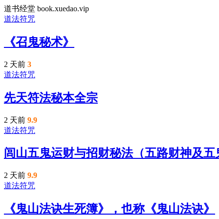
道书经堂 book.xuedao.vip
道法符咒
《召鬼秘术》
2 天前
3
道法符咒
先天符法秘本全宗
2 天前
9.9
道法符咒
闾山五鬼运财与招财秘法（五路财神及五
2 天前
9.9
道法符咒
《鬼山法诀生死簿》，也称《鬼山法诀》