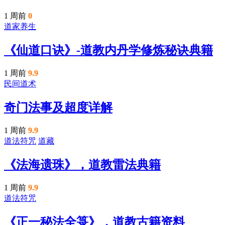
1 周前
0
道家养生
《仙道口诀》-道教内丹学修炼秘诀典籍
1 周前
9.9
民间道术
奇门法事及超度详解
1 周前
9.9
道法符咒
道藏
《法海遗珠》，道教雷法典籍
1 周前
9.9
道法符咒
《正一秘法全箓》，道教古籍资料