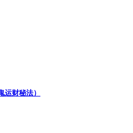
鬼运财秘法）