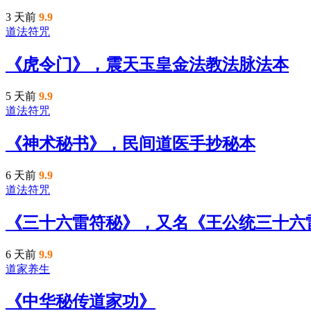
3 天前
9.9
道法符咒
《虎令门》，震天玉皇金法教法脉法本
5 天前
9.9
道法符咒
《神术秘书》，民间道医手抄秘本
6 天前
9.9
道法符咒
《三十六雷符秘》，又名《王公统三十六
6 天前
9.9
道家养生
《中华秘传道家功》