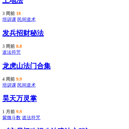
土地法
3 周前
18
培训课
民间道术
发兵招财秘法
3 周前
8.8
道法符咒
龙虎山法门合集
4 周前
9.9
培训课
民间道术
昊天万灵掌
1 月前
9.9
紫微斗数
道法符咒