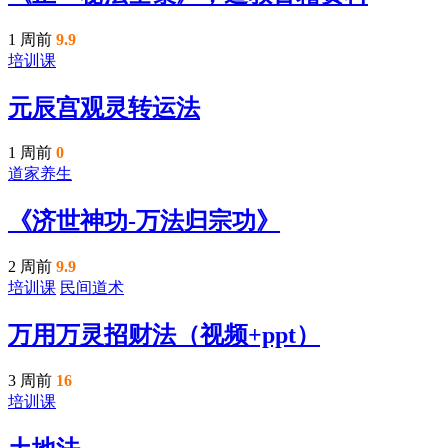
1 周前
9.9
培训课
元辰宫观灵转运法
1 周前
0
道家养生
《济世神功-万法归宗功》
2 周前
9.9
培训课
民间道术
万用万灵招财法（视频+ppt）
3 周前
16
培训课