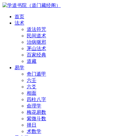
首页
法术
道法符咒
民间道术
治病驱邪
茅山法术
百家经典
道藏
易学
奇门遁甲
六壬
六爻
相面
四柱八字
命理学
梅花易数
紫微斗数
择日
术数学