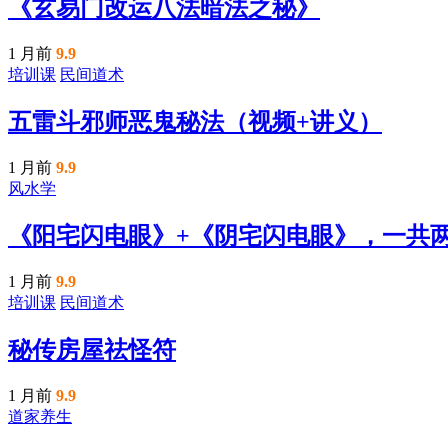
《玄易门改运八法暗法之秘》
1 月前
9.9
培训课
民间道术
五雷斗邪师恶鬼秘法（视频+讲义）
1 月前
9.9
风水学
《阳宅闪电眼》+《阴宅闪电眼》，一共
1 月前
9.9
培训课
民间道术
秘传房屋祛怪符
1 月前
9.9
道家养生