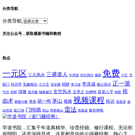
分类导航
分类导航
关注公众号，获取最新书籍和教程
热点
免费
一元区
三盛道人
三元风水
天
中州派
作灶择日
催财
六壬
正一派
李洪成
招财
医门
孙宗萍
安徽相法
小六壬
杨公风水
张至顺
李少波
祝
玄空风水
清微
王亭之
盲派八字
白鹤鸣
气功
求财
滴天髓
独家秘方
相面
视频课程
由术
茅山
胡一鸣
转运
视频
肾病
紫微斗数
逍遥派
道
雷法
门纯德
金口诀
麻衣神相
法培训
闾山
阿部泰山
高俊波
学道书院，汇集千年道典精华、珍贵经籍、修行课程。无论初
探阴阳，还是深研丹道，这里都是你的云端藏经阁。静心下