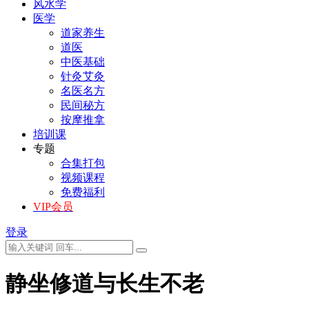
风水学
医学
道家养生
道医
中医基础
针灸艾灸
名医名方
民间秘方
按摩推拿
培训课
专题
合集打包
视频课程
免费福利
VIP会员
登录
静坐修道与长生不老