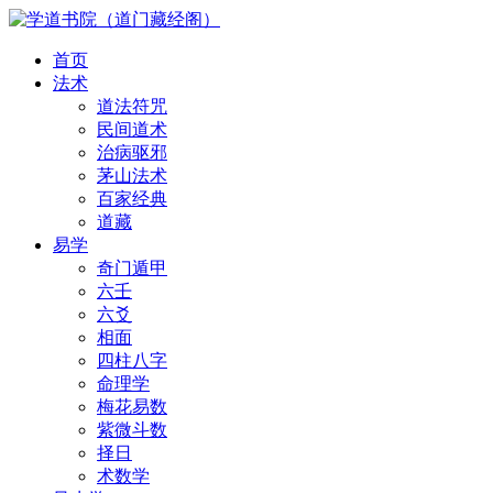
首页
法术
道法符咒
民间道术
治病驱邪
茅山法术
百家经典
道藏
易学
奇门遁甲
六壬
六爻
相面
四柱八字
命理学
梅花易数
紫微斗数
择日
术数学