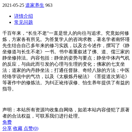
2021-05-25
道家养生
963
详情介绍
常见问题
千百年来，“长生不老”一直是世人的向往与追求。究竟如何修
炼，方家各有所见。为答复学人的咨询求教，著名学者南怀瑾
先生结合自己多年来的修习实践，以及古今述作，撰写了《静
坐修道与长生不老》一书。书中着重叙述了佛、道、儒三家的
静坐修持法。内容包括：静坐的姿势与要点；静坐中体内气机
的反应，与由此而引发的心理与生理的变化；佛家的七支坐
法；道家的内丹静坐法；打通任督脉、奇经八脉的方法；中医
经络学说中的气功，以及《太极炼丹秘法》《菩提道次第论》
等著作中的修炼法。为纠正讹传误修、怡生养年提供了有益的
指导。
声明：本站所有资源均收集自网络，如若本站内容侵犯了原著
者的合法权益，可联系我们进行处理。
免费
分享
收藏
点赞(
0
)