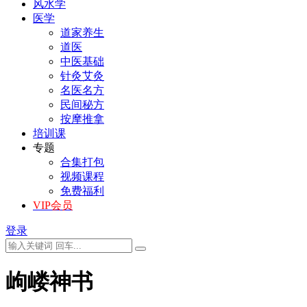
风水学
医学
道家养生
道医
中医基础
针灸艾灸
名医名方
民间秘方
按摩推拿
培训课
专题
合集打包
视频课程
免费福利
VIP会员
登录
岣嵝神书