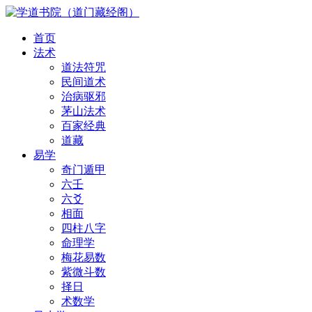
首页
法术
道法符咒
民间道术
治病驱邪
茅山法术
百家经典
道藏
易学
奇门遁甲
六壬
六爻
相面
四柱八字
命理学
梅花易数
紫微斗数
择日
术数学