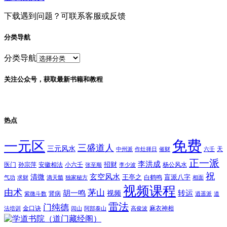
下载遇到问题？可联系客服或反馈
分类导航
分类导航
关注公众号，获取最新书籍和教程
热点
免费
一元区
三盛道人
三元风水
天
中州派
作灶择日
催财
六壬
正一派
李洪成
招财
医门
孙宗萍
安徽相法
小六壬
杨公风水
张至顺
李少波
祝
玄空风水
清微
王亭之
盲派八字
白鹤鸣
气功
求财
滴天髓
独家秘方
相面
视频课程
由术
茅山
胡一鸣
转运
视频
肾病
紫微斗数
逍遥派
道
雷法
门纯德
金口诀
麻衣神相
法培训
闾山
阿部泰山
高俊波