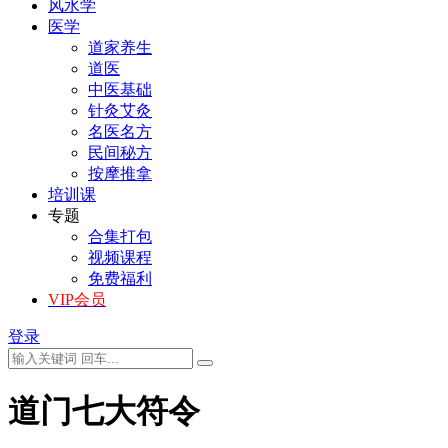
风水学
医学
道家养生
道医
中医基础
针灸艾灸
名医名方
民间秘方
按摩推拿
培训课
专题
合集打包
视频课程
免费福利
VIP会员
登录
道门七大符令