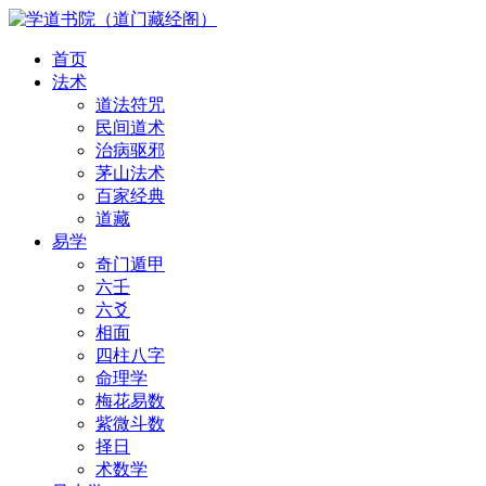
首页
法术
道法符咒
民间道术
治病驱邪
茅山法术
百家经典
道藏
易学
奇门遁甲
六壬
六爻
相面
四柱八字
命理学
梅花易数
紫微斗数
择日
术数学