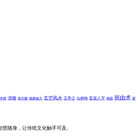
祝由术
玄空风水
清微
王亭之
盲派八字
白鹤鸣
求财
滴天髓
独家秘方
相面
紫
智慧随身，让传统文化触手可及。