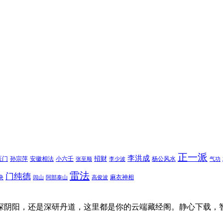
正一派
李洪成
招财
医门
孙宗萍
安徽相法
小六壬
杨公风水
张至顺
李少波
气功
雷法
门纯德
诀
麻衣神相
闾山
阿部泰山
高俊波
探阴阳，还是深研丹道，这里都是你的云端藏经阁。静心下载，