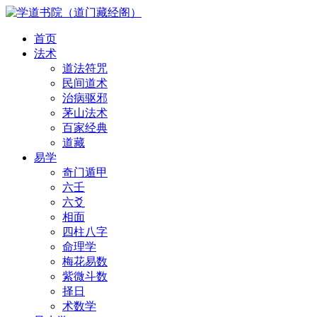
首页
法术
道法符咒
民间道术
治病驱邪
茅山法术
百家经典
道藏
易学
奇门遁甲
六壬
六爻
相面
四柱八字
命理学
梅花易数
紫微斗数
择日
术数学