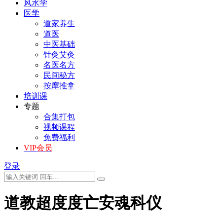
风水学
医学
道家养生
道医
中医基础
针灸艾灸
名医名方
民间秘方
按摩推拿
培训课
专题
合集打包
视频课程
免费福利
VIP会员
登录
道教超度度亡安魂科仪