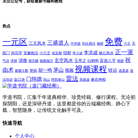
关注公众号，获取最新书籍和教程
热点
免费
一元区
三盛道人
三元风水
天
中州派
作灶择日
催财
六壬
正一派
李洪成
招财
医门
孙宗萍
安徽相法
小六壬
杨公风水
张至顺
李少波
祝
玄空风水
清微
王亭之
盲派八字
白鹤鸣
气功
求财
滴天髓
独家秘方
相面
视频课程
由术
茅山
胡一鸣
转运
视频
肾病
紫微斗数
逍遥派
道
雷法
门纯德
金口诀
麻衣神相
法培训
闾山
阿部泰山
高俊波
学道书院，汇集千年道典精华、珍贵经籍、修行课程。无论初
探阴阳，还是深研丹道，这里都是你的云端藏经阁。静心下
载，智慧随身，让传统文化触手可及。
快速导航
个人中心