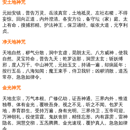
安土地神咒
元始安镇，普告万灵。岳渎真官，土地祗灵。左社右稷，不得
妄惊。回向正道，内外澄清。各安方位，备守坛（家）庭。太
上有命，搜捕邪精。护法神王，保卫诵经。皈依大道，元亨利
贞。
净天地神咒
天地自然，秽气分散，洞中玄虚，晃朗太元。八方威神，使我
自然。灵宝符命，普告九天；乾罗达那，洞罡太玄；斩妖缚
邪，度人万千。中山神咒，元始玉文，持诵一遍，却病延年；
按行五岳，八海知闻；魔王束手，侍卫我轩；凶秽消散，道炁
常存。急急如律令。
金光神咒
天地玄宗，万气本根。广修亿劫，证吾神通。三界内外，惟道
独尊。体有金光，覆映吾身。视之不见，听之不闻。包罗天
地，养育群生。受持万遍，身有光明。三界侍卫，五帝司迎。
万神朝礼，役使雷霆。鬼妖丧胆，精怪忘形。内有霹雳，雷神
隐名。洞慧交彻，五炁腾腾。金光速现，覆护真人。急急如律
令。