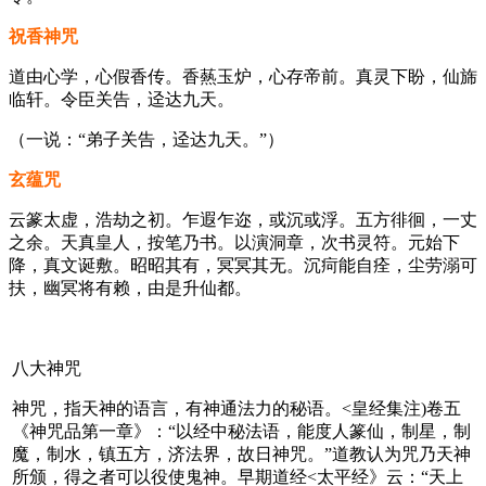
祝香神咒
道由心学，心假香传。香爇玉炉，心存帝前。真灵下盼，仙旆
临轩。令臣关告，迳达九天。
（一说：“弟子关告，迳达九天。”）
玄蕴咒
云篆太虚，浩劫之初。乍遐乍迩，或沉或浮。五方徘徊，一丈
之余。天真皇人，按笔乃书。以演洞章，次书灵符。元始下
降，真文诞敷。昭昭其有，冥冥其无。沉疴能自痊，尘劳溺可
扶，幽冥将有赖，由是升仙都。
八大神咒
神咒，指天神的语言，有神通法力的秘语。<皇经集注)卷五
《神咒品第一章》：“以经中秘法语，能度人篆仙，制星，制
魔，制水，镇五方，济法界，故日神咒。”道教认为咒乃天神
所颁，得之者可以役使鬼神。早期道经<太平经》云：“天上