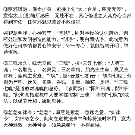
③驱邪缚魅，保命护身：紧接上句“太上台星，应变无停”，
意指太上(道)随所感应，无处不在，真心修道之人其身心自然
得到护佑，任何邪魅鬼魃皆不敢侵犯。
④智慧明净，心神安宁：“智慧”，即对事物的认识辨析、判
断处理和发明创造的能力。“明净”，明白而洁净。此句意为
做好任何事情都要心神安宁，守一专心，就能智慧开明，神
通恢廓。
⑤三魂永久，魄无丧倾：“三魂”，按<云笈七签)：“人有三
魂，一名胎光，二名爽灵，三名幽精。胎光主生命，爽灵主
财禄，幽精主灾衰。”“魄”，据<云笈七签)云：“魄有七魄，分
别为尸狗、伏矢、雀阴、吞贱、非毒、除秽、臭肺。”“三魂
七魄”是道教对魂魄的总称。《参同契)：“阳神曰魂，阴神曰
魄。”此句意指道教中人要掌握控制“三魂”，御制“七魄”的功
法，以保养元和，御制鬼神。
⑥急急如律令：“急急”，原意是紧急、急速之意。“如律
令”，如律敕之令。此句在道教法事中和炼符法时常用，意为
天神颁敕，天神号令，须急急奉行，不得延误。