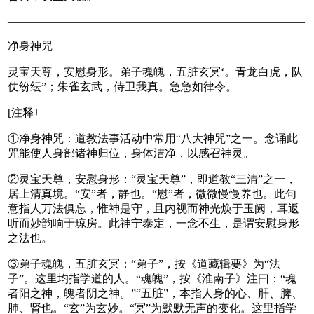
——————————————————————————–
净身神咒
灵宝天尊，安慰身形。弟子魂魄，五脏玄冥‘。青龙白虎，队
仗纷纭”；朱雀玄武，侍卫我真。急急如律令。
[注释J
①净身神咒：道教法事活动中常用“八大神咒”之一。念诵此
咒能使人身部诸神归位，身体洁净，以感召神灵。
②灵宝天尊，安慰身形：“灵宝天尊”，即道教“三清”之一，
居上清真境。“安”者，静也。“慰”者，微微慢慢养也。此句
意指人万法俱忘，惟神是守，且内视而神光焕于玉阙，耳返
听而妙韵响于琼房。此神宁泰定，一念不生，是谓安慰身形
之法也。
③弟子魂魄，五脏玄冥：“弟子”，按《道藏辑要》为“法
子”。这里均指学道的人。“魂魄”，按《淮南子》注曰：“魂
者阳之神，魄者阴之神。”“五脏”，本指人身的心、肝、脾、
肺、肾也。“玄”为玄妙。“冥”为默默无声的变化。这里指学