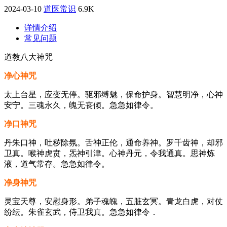
2024-03-10
道医常识
6.9K
详情介绍
常见问题
道教八大神咒
净心神咒
太上台星，应变无停。驱邪缚魅，保命护身。智慧明净，心神
安宁。三魂永久，魄无丧倾。急急如律令。
净口神咒
丹朱口神，吐秽除氛。舌神正伦，通命养神。罗千齿神，却邪
卫真。喉神虎贲，炁神引津。心神丹元，令我通真。思神炼
液，道气常存。急急如律令。
净身神咒
灵宝天尊，安慰身形。弟子魂魄，五脏玄冥。青龙白虎，对仗
纷纭。朱雀玄武，侍卫我真。急急如律令．