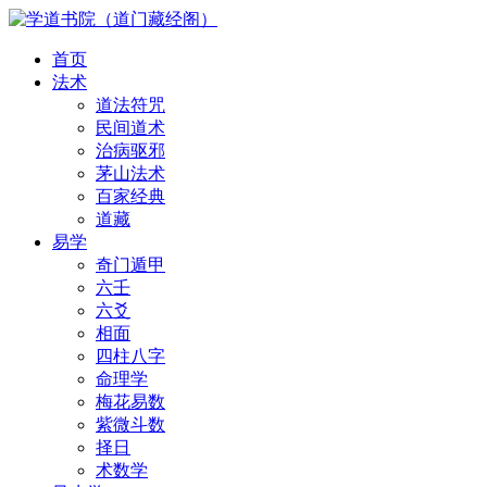
首页
法术
道法符咒
民间道术
治病驱邪
茅山法术
百家经典
道藏
易学
奇门遁甲
六壬
六爻
相面
四柱八字
命理学
梅花易数
紫微斗数
择日
术数学