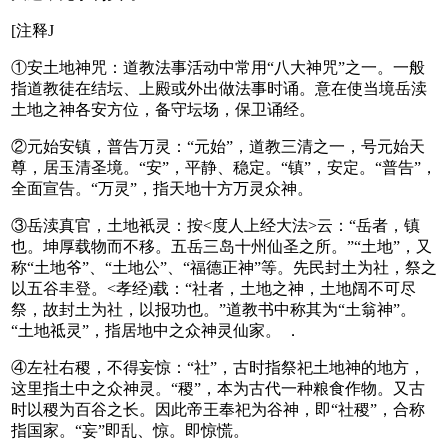
[注释J
①安土地神咒：道教法事活动中常用“八大神咒”之一。一般
指道教徒在结坛、上殿或外出做法事时诵。意在使当境岳渎
土地之神各安方位，备守坛场，保卫诵经。
②元始安镇，普告万灵：“元始”，道教三清之一，号元始天
尊，居玉清圣境。“安”，平静、稳定。“镇”，安定。“普告”，
全面宣告。“万灵”，指天地十方万灵众神。
③岳渎真官，土地衹灵：按<度人上经大法>云：“岳者，镇
也。坤厚载物而不移。五岳三岛十州仙圣之所。”“土地”，又
称“土地爷”、“土地公”、“福德正神”等。先民封土为社，祭之
以五谷丰登。<孝经)载：“社者，土地之神，土地阔不可尽
祭，故封土为社，以报功也。”道教书中称其为“土翁神”。
“土地祗灵”，指居地中之众神灵仙家。 ．
④左社右稷，不得妄惊：“社”，古时指祭祀土地神的地方，
这里指土中之众神灵。“稷”，本为古代一种粮食作物。又古
时以稷为百谷之长。因此帝王奉祀为谷神，即“社稷”，合称
指国家。“妄”即乱、惊。即惊慌。