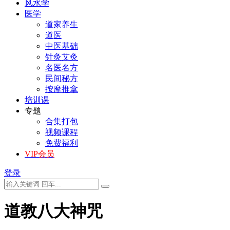
风水学
医学
道家养生
道医
中医基础
针灸艾灸
名医名方
民间秘方
按摩推拿
培训课
专题
合集打包
视频课程
免费福利
VIP会员
登录
道教八大神咒