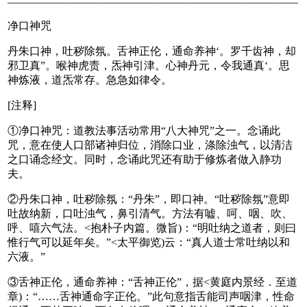
——————————————————————————–
净口神咒
丹朱口神，吐秽除氛。舌神正伦，通命养神‘。罗千齿神，却
邪卫真”。喉神虎责，炁神引津。心神丹元，令我通真‘。思
神炼液，道炁常存。急急如律令。
[注释]
①净口神咒：道教法事活动常用“八大神咒”之一。念诵此
咒，意在使人口部诸神归位，消除口业，涤除浊气，以清洁
之口诵念经文。同时，念诵此咒还有助于修炼者做入静功
夫。
②丹朱口神，吐秽除氛：“丹朱”，即口神。“吐秽除氛”意即
吐故纳新，口吐浊气，鼻引清气。方法有嘘、呵、咽、吹、
呼、嘻六气法。<抱朴子内篇。微旨)：“明吐纳之道者，则曰
惟行气可以延年矣。”<太平御览)云：“真人道士常吐纳以和
六液。”
③舌神正伦，通命养神：“舌神正伦”，据<黄庭内景经．至道
章)：“……舌神通命字正伦。”此句意指舌能司声咽津，性命