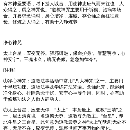
有常神圣要语，吋下授人以言，用使神吏应气而来往也，人
众得之，谓之神咒也。”道教神咒主要用于祈禳、治病等场
合。并要求念诵时，身心洁净，虔诚、存心诵之而往往灵
验。修炼之人诵之，有助于入静炼养。
——————————————————————————–
净心神咒
太上台星，应变无停。驱邪缚魅，保命护身‘。智慧明净，心
神安宁“。三魂永久，魄无丧倾。急急如律令*。
[注释]
①净心神咒：道教法事活动中常用“八大神咒”之一。主要用
于早坛功课、道场法事及学练符法咒语。念诵此咒，能起到
净化身心、排除杂念干扰、安宁心神等作用。同时，亦有助
于修炼功法之人做入静功夫。
②太上台星，应变无停：“太上”，本意最上。道教“三清”之
一，居太清真境，名道德天尊。道教尊为教主。“台星”，即
北斗星之三台星。此句意为道教最尊之神“太上”(即道)无处不
存，无所不在，应变无停，观察世间万事万物的变化。