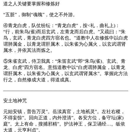
道之人关键要掌握和修炼好
“五脏”，御制“魂魄”，使之不外游。
④青龙白虎，队仗纷纭：“青龙白虎”，按<礼．曲礼上)：
“行，前朱鸟(雀)而后玄武，左青龙而后白虎。”又疏曰：“朱
鸟，玄武，青龙白虎四方宿名也。”道教中人在修炼中以白虎
谓肺属金，以青龙谓肝属木，以朱雀为心属火，以玄武谓肾
属水，并依其法而炼之。
⑤朱雀玄武，侍卫我真：“朱笛玄武”即“朱鸟(雀)、玄武、青
龙、白虎”四方宿名。意指道教中以“白虎谓肺属金，以青龙
谓肝属木，以朱雀为心属火，以玄武谓肾属水”。掌握此方法
行之，自然修成大道，得道成真。
——————————————————————————–
安土地神咒
元始安镇，普告万灵”。岳渎真官，土地衹灵”。左社右稷，
不得妄惊”。回向正道，内外澄清”。各安方位，备守坛(家)
庭”。太上有命，搜捕邪精”。护法神王，保卫诵经…。皈依
大道，元亨利贞”。