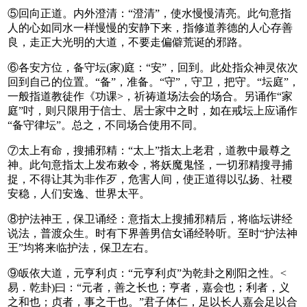
⑤回向正道。内外澄清：“澄清”，使水慢慢清亮。此句意指
人的心如同水一样慢慢的安静下来，指修道养德的人心存善
良，走正大光明的大道，不要走偏僻荒诞的邪路。
⑥各安方位，备守坛(家)庭：“安”，回到。此处指众神灵依次
回到自己的位置。“备”，准备。“守”，守卫，把守。“坛庭”，
一般指道教徒作《功课>，祈祷道场法会的场合。另诵作“家
庭”吋，则只限用于信士、居士家中之时，如在戒坛上应诵作
“备守律坛”。总之，不同场合使用不同。
⑦太上有命，搜捕邪精：“太上”指太上老君，道教中最尊之
神。此句意指太上发布敕令，将妖魔鬼怪，一切邪精搜寻捕
捉，不得让其为非作歹，危害人间，使正道得以弘扬、社稷
安稳，人们安逸、世界太平。
⑧护法神王，保卫诵经：意指太上搜捕邪精后，将临坛讲经
说法，普渡众生。时有下界善男信女诵经聆听。至时“护法神
王”均将来临护法，保卫左右。
⑨皈依大道，元亨利贞：“元亨利贞”为乾卦之刚阳之性。<
易．乾卦)曰：“元者，善之长也；亨者，嘉会也；利者，义
之和也；贞者，事之干也。”君子体仁，足以长人嘉会足以合