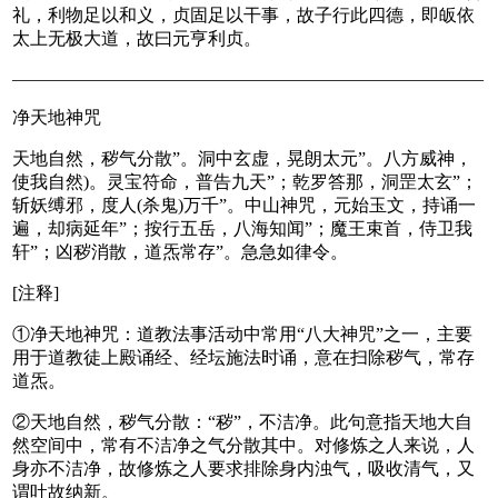
礼，利物足以和义，贞固足以干事，故子行此四德，即皈依
太上无极大道，故曰元亨利贞。
——————————————————————————–
净天地神咒
天地自然，秽气分散”。洞中玄虚，晃朗太元”。八方威神，
使我自然)。灵宝符命，普告九天”；乾罗答那，洞罡太玄”；
斩妖缚邪，度人(杀鬼)万千”。中山神咒，元始玉文，持诵一
遍，却病延年”；按行五岳，八海知闻”；魔王束首，侍卫我
轩”；凶秽消散，道炁常存”。急急如律令。
[注释]
①净天地神咒：道教法事活动中常用“八大神咒”之一，主要
用于道教徒上殿诵经、经坛施法时诵，意在扫除秽气，常存
道炁。
②天地自然，秽气分散：“秽”，不洁净。此句意指天地大自
然空间中，常有不洁净之气分散其中。对修炼之人来说，人
身亦不洁净，故修炼之人要求排除身内浊气，吸收清气，又
谓吐故纳新。