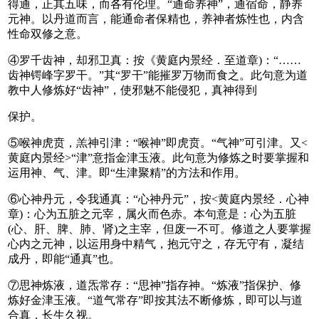
得通，正其五味，而各有伦理。“通命养神”，通宿命，静养
元神。以丹道而言，能通命者保精也，养神者炼性也，内含
性命双修之意。
④罗千齿神，却邪卫真：按《黄庭内景经．至道章)：“……
齿神锷峰字罗干。”其“罗干”能摧罗万物而食之。此句意为道
教中人修炼好“齿神”，使邪魅不能侵犯，真神得到
保护。
⑤喉神虎贲，羔神引津：“喉神”即虎贲。“气神”可引津。又<
黄庭内景经>“津”意指金津玉液。此句意为修炼之时要掌握和
运用神、气、津。即“生津聚精”的方法和作用。
⑥心神丹元，令我通真：“心神丹元”，按<黄庭内景经．心神
章)：心为五脏之元宰，属火而色赤。本句意是：心为五脏
(心、肝、脾、肺、肾)之主宰，但废一不可。修道之人要掌握
心内之元神，以运用身中精气，抱元守之，存无守有，凝结
成丹，即能“通真”也。
⑦思神炼液，道炁常存：“思神”指存神。“炼液”指保护、修
炼好金津玉液。“道气常存”即按其法不断修炼，即可以与道
合真，长生久视。