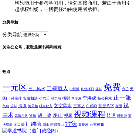
均只能用于参考学习用，请勿直接商用。若由于商用引
起版权纠纷，一切责任均由使用者承担。
分类导航
分类导航
关注公众号，获取最新书籍和教程
热点
免费
一元区
三盛道人
三元风水
天
中州派
作灶择日
催财
六壬
正一派
李洪成
招财
医门
孙宗萍
安徽相法
小六壬
杨公风水
张至顺
李少波
祝
玄空风水
清微
王亭之
盲派八字
白鹤鸣
气功
求财
滴天髓
独家秘方
相面
视频课程
由术
茅山
胡一鸣
转运
视频
肾病
紫微斗数
逍遥派
道
雷法
门纯德
金口诀
麻衣神相
法培训
闾山
阿部泰山
高俊波