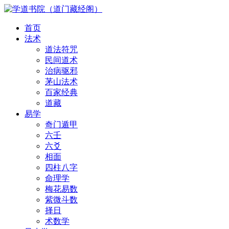
首页
法术
道法符咒
民间道术
治病驱邪
茅山法术
百家经典
道藏
易学
奇门遁甲
六壬
六爻
相面
四柱八字
命理学
梅花易数
紫微斗数
择日
术数学