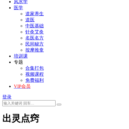
风水学
医学
道家养生
道医
中医基础
针灸艾灸
名医名方
民间秘方
按摩推拿
培训课
专题
合集打包
视频课程
免费福利
VIP会员
登录
出灵点窍