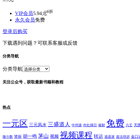
6折
VIP会员
5.94
元
永久会员
免费
登录后购买
下载遇到问题？可联系客服或反馈
分类导航
分类导航
关注公众号，获取最新书籍和教程
热点
免费
一元区
三盛道人
三元风水
天
中州派
作灶择日
催财
六壬
视频课程
茅山
胡一鸣
转运
视频
肾病
金口
微斗数
逍遥派
道法培训