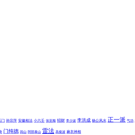
正一派
李洪成
招财
医门
孙宗萍
安徽相法
小六壬
杨公风水
张至顺
李少波
气功
雷法
门纯德
诀
麻衣神相
闾山
阿部泰山
高俊波