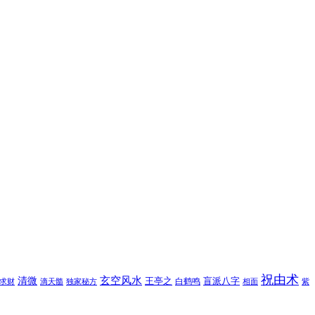
祝由术
玄空风水
清微
王亭之
盲派八字
白鹤鸣
求财
滴天髓
独家秘方
相面
紫