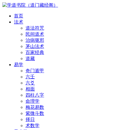
首页
法术
道法符咒
民间道术
治病驱邪
茅山法术
百家经典
道藏
易学
奇门遁甲
六壬
六爻
相面
四柱八字
命理学
梅花易数
紫微斗数
择日
术数学