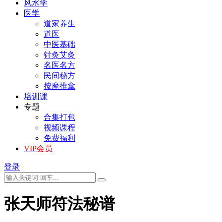
风水学
医学
道家养生
道医
中医基础
针灸艾灸
名医名方
民间秘方
按摩推拿
培训课
专题
合集打包
视频课程
免费福利
VIP会员
登录
张天师符法秘谱