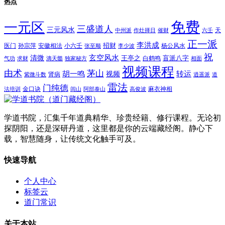
热点
免费
一元区
三盛道人
三元风水
天
中州派
作灶择日
催财
六壬
正一派
李洪成
招财
医门
孙宗萍
安徽相法
小六壬
杨公风水
张至顺
李少波
祝
玄空风水
清微
王亭之
盲派八字
白鹤鸣
气功
求财
滴天髓
独家秘方
相面
视频课程
由术
茅山
胡一鸣
转运
视频
肾病
紫微斗数
逍遥派
道
雷法
门纯德
金口诀
麻衣神相
法培训
闾山
阿部泰山
高俊波
学道书院，汇集千年道典精华、珍贵经籍、修行课程。无论初
探阴阳，还是深研丹道，这里都是你的云端藏经阁。静心下
载，智慧随身，让传统文化触手可及。
快速导航
个人中心
标签云
道门常识
关于本站