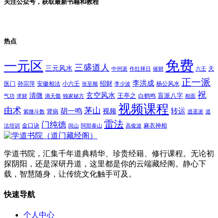
关注公众号，获取最新书籍和教程
热点
免费
一元区
三盛道人
三元风水
天
中州派
作灶择日
催财
六壬
正一派
李洪成
招财
医门
孙宗萍
安徽相法
小六壬
杨公风水
张至顺
李少波
祝
玄空风水
清微
王亭之
盲派八字
白鹤鸣
气功
求财
滴天髓
独家秘方
相面
视频课程
由术
茅山
胡一鸣
转运
视频
肾病
紫微斗数
逍遥派
道
雷法
门纯德
金口诀
麻衣神相
法培训
闾山
阿部泰山
高俊波
学道书院，汇集千年道典精华、珍贵经籍、修行课程。无论初
探阴阳，还是深研丹道，这里都是你的云端藏经阁。静心下
载，智慧随身，让传统文化触手可及。
快速导航
个人中心