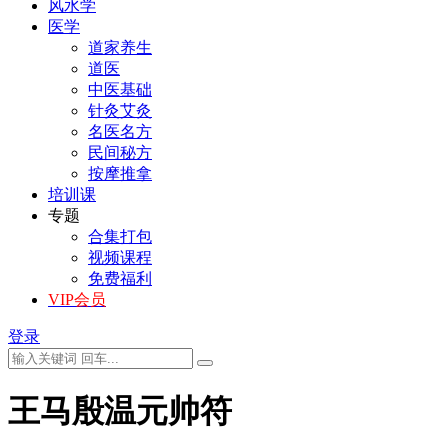
风水学
医学
道家养生
道医
中医基础
针灸艾灸
名医名方
民间秘方
按摩推拿
培训课
专题
合集打包
视频课程
免费福利
VIP会员
登录
王马殷温元帅符