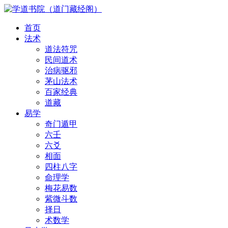
首页
法术
道法符咒
民间道术
治病驱邪
茅山法术
百家经典
道藏
易学
奇门遁甲
六壬
六爻
相面
四柱八字
命理学
梅花易数
紫微斗数
择日
术数学