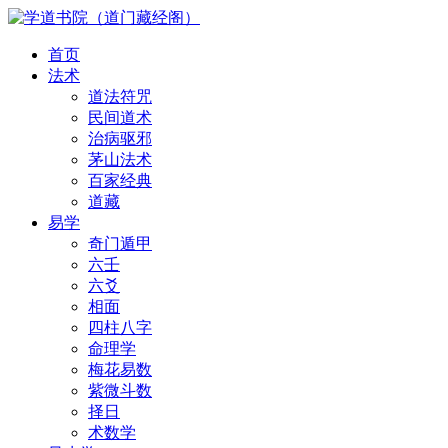
首页
法术
道法符咒
民间道术
治病驱邪
茅山法术
百家经典
道藏
易学
奇门遁甲
六壬
六爻
相面
四柱八字
命理学
梅花易数
紫微斗数
择日
术数学