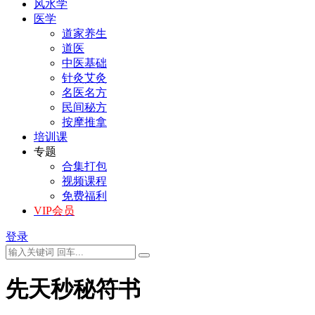
风水学
医学
道家养生
道医
中医基础
针灸艾灸
名医名方
民间秘方
按摩推拿
培训课
专题
合集打包
视频课程
免费福利
VIP会员
登录
先天秒秘符书