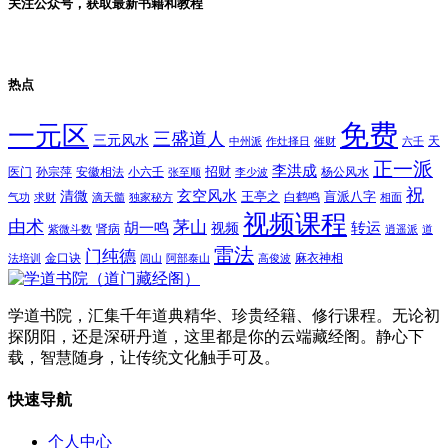
关注公众号，获取最新书籍和教程
热点
免费
一元区
三盛道人
三元风水
天
中州派
作灶择日
催财
六壬
正一派
李洪成
招财
医门
孙宗萍
安徽相法
小六壬
杨公风水
张至顺
李少波
祝
玄空风水
清微
王亭之
盲派八字
白鹤鸣
气功
求财
滴天髓
独家秘方
相面
视频课程
由术
茅山
胡一鸣
转运
视频
肾病
紫微斗数
逍遥派
道
雷法
门纯德
金口诀
麻衣神相
法培训
闾山
阿部泰山
高俊波
学道书院，汇集千年道典精华、珍贵经籍、修行课程。无论初
探阴阳，还是深研丹道，这里都是你的云端藏经阁。静心下
载，智慧随身，让传统文化触手可及。
快速导航
个人中心