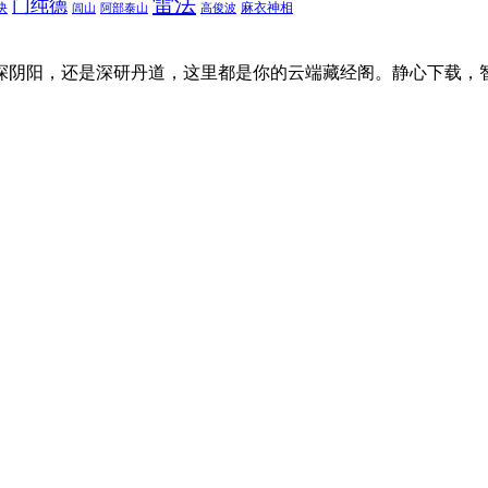
雷法
门纯德
诀
麻衣神相
闾山
阿部泰山
高俊波
探阴阳，还是深研丹道，这里都是你的云端藏经阁。静心下载，