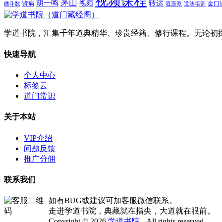
视频课程
茅山
胡一鸣
转运
视频
肾病
金口
微斗数
逍遥派
道法培训
学道书院，汇集千年道典精华、珍贵经籍、修行课程。无论初
快速导航
个人中心
标签云
道门常识
关于本站
VIP介绍
问题反馈
推广分佣
联系我们
如有BUG或建议可加客服微信联系。
走进学道书院，典藏就在指尖，大道就在眼前。
Copyright © 2026
学道书院
- All rights reserved