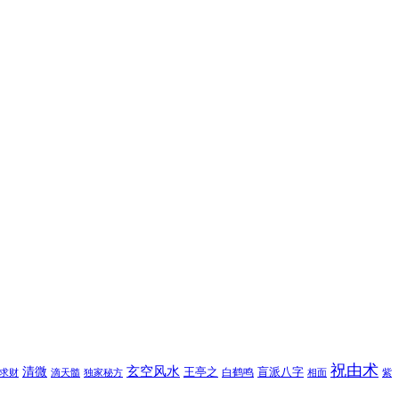
祝由术
玄空风水
清微
王亭之
盲派八字
白鹤鸣
求财
滴天髓
独家秘方
相面
紫