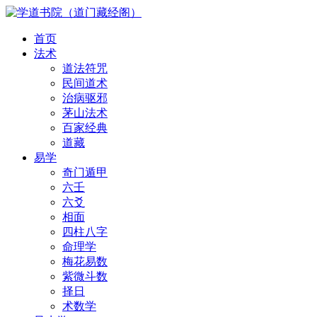
首页
法术
道法符咒
民间道术
治病驱邪
茅山法术
百家经典
道藏
易学
奇门遁甲
六壬
六爻
相面
四柱八字
命理学
梅花易数
紫微斗数
择日
术数学