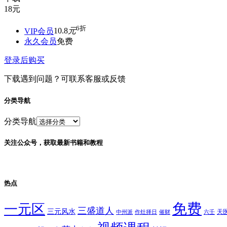
18
元
6折
VIP会员
10.8
元
永久会员
免费
登录后购买
下载遇到问题？可联系客服或反馈
分类导航
分类导航
关注公众号，获取最新书籍和教程
热点
免费
一元区
三盛道人
三元风水
天
中州派
作灶择日
催财
六壬