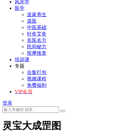
风水学
医学
道家养生
道医
中医基础
针灸艾灸
名医名方
民间秘方
按摩推拿
培训课
专题
合集打包
视频课程
免费福利
VIP会员
登录
灵宝大成罡图