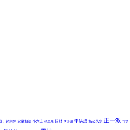
正一派
李洪成
招财
医门
孙宗萍
安徽相法
小六壬
杨公风水
张至顺
李少波
气功