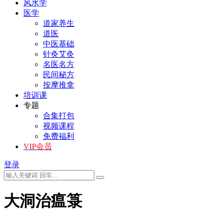
风水学
医学
道家养生
道医
中医基础
针灸艾灸
名医名方
民间秘方
按摩推拿
培训课
专题
合集打包
视频课程
免费福利
VIP会员
登录
大洞治瘟箓