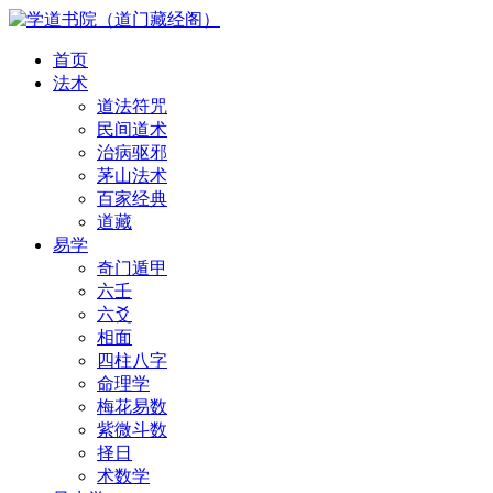
首页
法术
道法符咒
民间道术
治病驱邪
茅山法术
百家经典
道藏
易学
奇门遁甲
六壬
六爻
相面
四柱八字
命理学
梅花易数
紫微斗数
择日
术数学