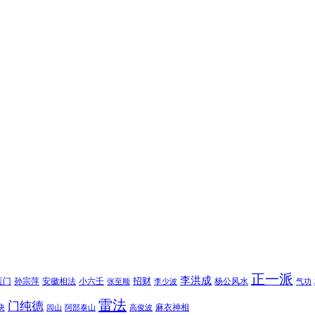
正一派
李洪成
招财
医门
孙宗萍
安徽相法
小六壬
杨公风水
张至顺
李少波
气功
雷法
门纯德
诀
麻衣神相
闾山
阿部泰山
高俊波