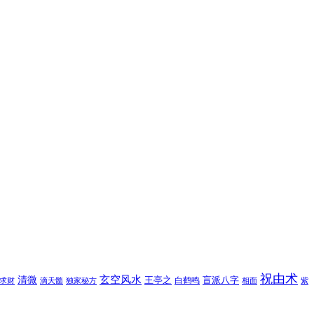
祝由术
玄空风水
清微
王亭之
盲派八字
白鹤鸣
求财
滴天髓
独家秘方
相面
紫