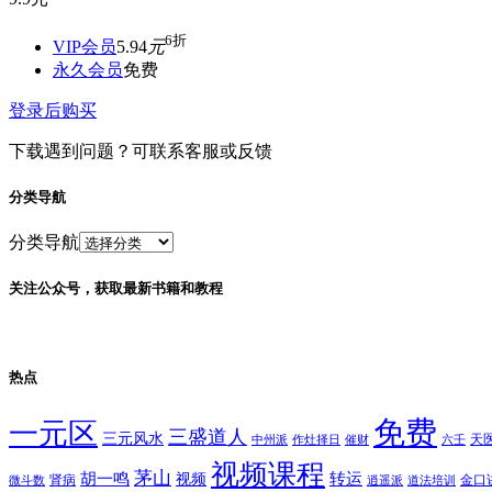
6折
VIP会员
5.94
元
永久会员
免费
登录后购买
下载遇到问题？可联系客服或反馈
分类导航
分类导航
关注公众号，获取最新书籍和教程
热点
免费
一元区
三盛道人
三元风水
天
中州派
作灶择日
催财
六壬
视频课程
茅山
胡一鸣
转运
视频
肾病
金口
微斗数
逍遥派
道法培训