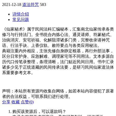
2021-12-18
道法符咒
583
详情介绍
常见问题
《仙家秘术》属于民间法科汇编秘本，汇集南北仙家传承各类
修习与行持法门。全书统合内炼心法、通灵请师、符篆秘式、
治病消灾、安宅祈福、化解阻滞诸多门类，完整收录请神咒
语、行法手诀、上香仪轨、敕符要点与各类应用秘法。
典籍注重内外相应，主张先修自身静定根基，再行外部法事，
区分日常护身、应急解难、调理家宅等不同用法。文本多源自
历代口传笔录整理，条理清晰，法门贴近民间日用。书中汇录
诸多少见于正统道藏的民间传承法要，是研习民间仙家道法体
系重要参考文本。
声明：本站所有资源均收集自网络，如若本站内容侵犯了原著
者的合法权益，可联系我们进行处理。
分享
收藏
点赞(
0
)
购买该资源后，可以退款吗？