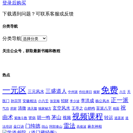
登录后购买
下载遇到问题？可联系客服或反馈
分类导航
分类导航
关注公众号，获取最新书籍和教程
热点
免费
一元区
三盛道人
三元风水
天
中州派
作灶择日
催财
六壬
正一派
李洪成
招财
医门
孙宗萍
安徽相法
小六壬
杨公风水
张至顺
李少波
祝
玄空风水
清微
王亭之
盲派八字
白鹤鸣
气功
求财
滴天髓
独家秘方
相面
视频课程
由术
茅山
胡一鸣
转运
视频
肾病
紫微斗数
逍遥派
道
雷法
门纯德
金口诀
麻衣神相
法培训
闾山
阿部泰山
高俊波