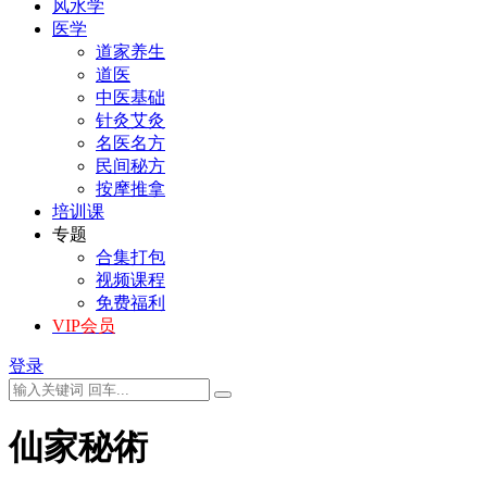
风水学
医学
道家养生
道医
中医基础
针灸艾灸
名医名方
民间秘方
按摩推拿
培训课
专题
合集打包
视频课程
免费福利
VIP会员
登录
仙家秘術