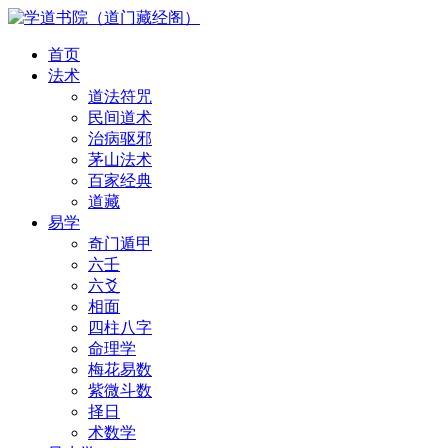
首页
法术
道法符咒
民间道术
治病驱邪
茅山法术
百家经典
道藏
易学
奇门遁甲
六壬
六爻
相面
四柱八字
命理学
梅花易数
紫微斗数
择日
术数学