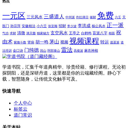
热点
免费
一元区
三盛道人
三元风水
天
中州派
作灶择日
催财
六壬
正一派
李洪成
招财
医门
孙宗萍
安徽相法
小六壬
杨公风水
张至顺
李少波
祝
玄空风水
清微
王亭之
盲派八字
白鹤鸣
气功
求财
滴天髓
独家秘方
相面
视频课程
由术
茅山
胡一鸣
转运
视频
肾病
紫微斗数
逍遥派
道
雷法
门纯德
金口诀
麻衣神相
法培训
闾山
阿部泰山
高俊波
学道书院，汇集千年道典精华、珍贵经籍、修行课程。无论初
探阴阳，还是深研丹道，这里都是你的云端藏经阁。静心下
载，智慧随身，让传统文化触手可及。
快速导航
个人中心
标签云
道门常识
关于本站