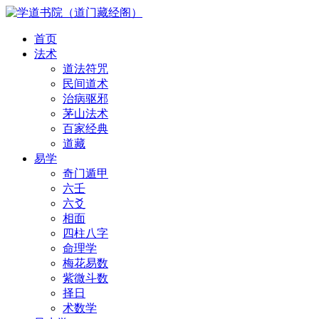
首页
法术
道法符咒
民间道术
治病驱邪
茅山法术
百家经典
道藏
易学
奇门遁甲
六壬
六爻
相面
四柱八字
命理学
梅花易数
紫微斗数
择日
术数学