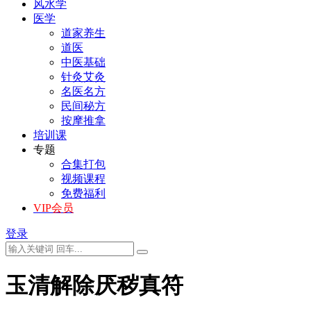
风水学
医学
道家养生
道医
中医基础
针灸艾灸
名医名方
民间秘方
按摩推拿
培训课
专题
合集打包
视频课程
免费福利
VIP会员
登录
玉清解除厌秽真符