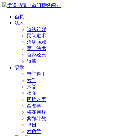
首页
法术
道法符咒
民间道术
治病驱邪
茅山法术
百家经典
道藏
易学
奇门遁甲
六壬
六爻
相面
四柱八字
命理学
梅花易数
紫微斗数
择日
术数学