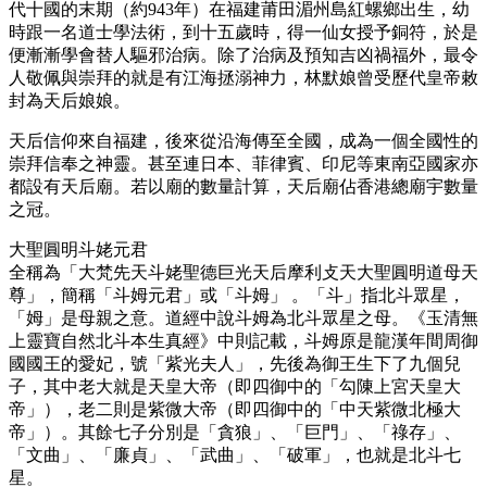
代十國的末期（約943年）在福建莆田湄州島紅螺鄉出生，幼
時跟一名道士學法術，到十五歲時，得一仙女授予銅符，於是
便漸漸學會替人驅邪治病。除了治病及預知吉凶禍福外，最令
人敬佩與崇拜的就是有江海拯溺神力，林默娘曾受歷代皇帝敕
封為天后娘娘。
天后信仰來自福建，後來從沿海傳至全國，成為一個全國性的
崇拜信奉之神靈。甚至連日本、菲律賓、印尼等東南亞國家亦
都設有天后廟。若以廟的數量計算，天后廟佔香港總廟宇數量
之冠。
大聖圓明斗姥元君
全稱為「大梵先天斗姥聖德巨光天后摩利攴天大聖圓明道母天
尊」，簡稱「斗姆元君」或「斗姆」 。「斗」指北斗眾星，
「姆」是母親之意。道經中說斗姆為北斗眾星之母。《玉清無
上靈寶自然北斗本生真經》中則記載，斗姆原是龍漢年間周御
國國王的愛妃，號「紫光夫人」，先後為御王生下了九個兒
子，其中老大就是天皇大帝（即四御中的「勾陳上宮天皇大
帝」），老二則是紫微大帝（即四御中的「中天紫微北極大
帝」）。其餘七子分別是「貪狼」、「巨門」、「祿存」、
「文曲」、「廉貞」、「武曲」、「破軍」，也就是北斗七
星。