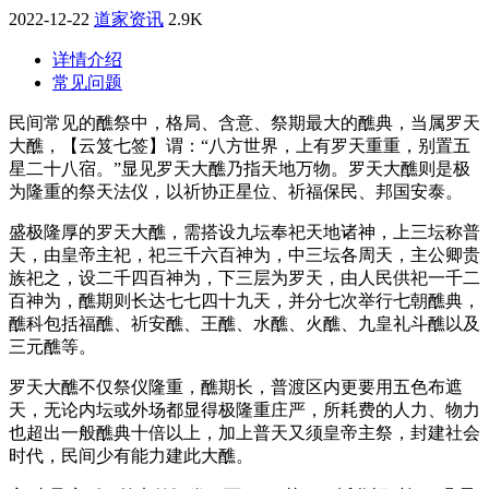
2022-12-22
道家资讯
2.9K
详情介绍
常见问题
民间常见的醮祭中，格局、含意、祭期最大的醮典，当属罗天
大醮，【云笈七签】谓：“八方世界，上有罗天重重，别置五
星二十八宿。”显见罗天大醮乃指天地万物。罗天大醮则是极
为隆重的祭天法仪，以祈协正星位、祈福保民、邦国安泰。
盛极隆厚的罗天大醮，需搭设九坛奉祀天地诸神，上三坛称普
天，由皇帝主祀，祀三千六百神为，中三坛各周天，主公卿贵
族祀之，设二千四百神为，下三层为罗天，由人民供祀一千二
百神为，醮期则长达七七四十九天，并分七次举行七朝醮典，
醮科包括福醮、祈安醮、王醮、水醮、火醮、九皇礼斗醮以及
三元醮等。
罗天大醮不仅祭仪隆重，醮期长，普渡区内更要用五色布遮
天，无论内坛或外场都显得极隆重庄严，所耗费的人力、物力
也超出一般醮典十倍以上，加上普天又须皇帝主祭，封建社会
时代，民间少有能力建此大醮。