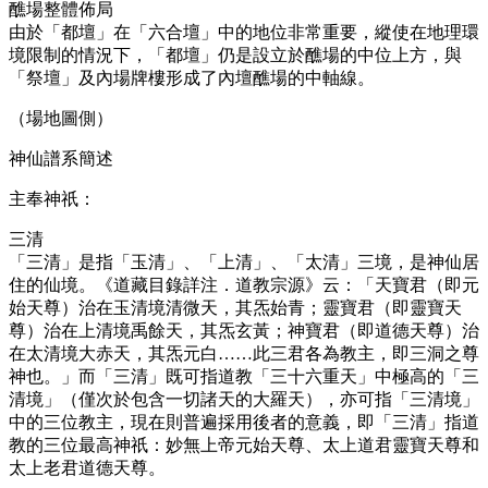
醮場整體佈局
由於「都壇」在「六合壇」中的地位非常重要，縱使在地理環
境限制的情況下，「都壇」仍是設立於醮場的中位上方，與
「祭壇」及內場牌樓形成了內壇醮場的中軸線。
（場地圖側）
神仙譜系簡述
主奉神祇：
三清
「三清」是指「玉清」、「上清」、「太清」三境，是神仙居
住的仙境。《道藏目錄詳注．道教宗源》云：「天寶君（即元
始天尊）治在玉清境清微天，其炁始青；靈寶君（即靈寶天
尊）治在上清境禹餘天，其炁玄黃；神寶君（即道德天尊）治
在太清境大赤天，其炁元白……此三君各為教主，即三洞之尊
神也。」而「三清」既可指道教「三十六重天」中極高的「三
清境」（僅次於包含一切諸天的大羅天），亦可指「三清境」
中的三位教主，現在則普遍採用後者的意義，即「三清」指道
教的三位最高神祇：妙無上帝元始天尊、太上道君靈寶天尊和
太上老君道德天尊。