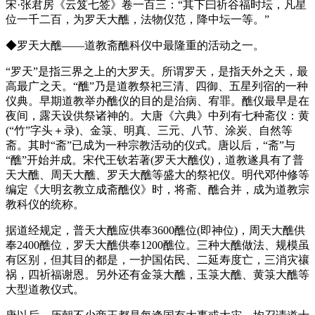
宋·张君房《云笈七签》卷一百三：“其下曰祈谷福时坛，凡星
位一千二百，为罗天大醮，法物仪范，降中坛一等。”
◆罗天大醮——道教斋醮科仪中最隆重的活动之一。
“罗天”是指三界之上的大罗天。所谓罗天，是指天外之天，最
高最广之天。“醮”乃是道教祭祀三清、四御、五星列宿的一种
仪典。早期道教举办醮仪的目的是治病、宥罪。醮仪最早是在
夜间，露天设供祭诸神的。大唐《六典》中列有七种斋仪：黄
(“竹”字头＋录)、金箓、明真、三元、八节、涂炭、自然等
斋。其时“斋”已成为一种宗教活动的仪式。唐以后，“斋”与
“醮”开始并成。宋代王钦若著(罗天大醮仪)，道教遂具有了普
天大醮、周天大醮、罗天大醮等盛大的祭祀仪。明代邓仲修等
编定《大明玄教立成斋醮仪》时，将斋、醮合并，成为道教宗
教科仪的统称。
据道经规定，普天大醮应供奉3600醮位(即神位)，周天大醮供
奉2400醮位，罗天大醮供奉1200醮位。三种大醮做法、规模虽
有区别，但其目的都是，一护国佑民、二延寿度亡，三消灾禳
祸，四祈福谢恩。另外还有金箓大醮，玉箓大醮、黄箓大醮等
大型道教仪式。