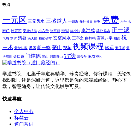
热点
免费
一元区
三盛道人
三元风水
天
中州派
作灶择日
催财
六壬
正一派
李洪成
招财
医门
孙宗萍
安徽相法
小六壬
杨公风水
张至顺
李少波
祝
玄空风水
清微
王亭之
盲派八字
白鹤鸣
气功
求财
滴天髓
独家秘方
相面
视频课程
由术
茅山
胡一鸣
转运
视频
肾病
紫微斗数
逍遥派
道
雷法
门纯德
金口诀
麻衣神相
法培训
闾山
阿部泰山
高俊波
学道书院，汇集千年道典精华、珍贵经籍、修行课程。无论初
探阴阳，还是深研丹道，这里都是你的云端藏经阁。静心下
载，智慧随身，让传统文化触手可及。
快速导航
个人中心
标签云
道门常识