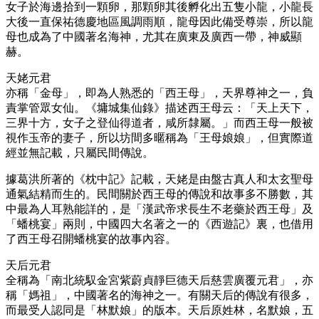
女子於海邊拾到一顆卵，那顆卵其後孵化出五隻小龍，小龍長
大後一直保祐德慶地區風調雨順，龍母因此備受尊崇，所以龍
母也成為了中國著名海神，尤其在廣東及廣西一帶，神威顯
赫。
天姥元君
亦稱「金母」，即為人熟悉的「西王母」，天界尊神之一，負
責掌管眾女仙。《墉城集仙錄》描述西王母云：「天上天下，
三界十方，女子之登仙得道者，咸所隸屬。」而西王母一般被
視作玉帝的妻子，所以坊間多暱稱為「王母娘娘」，但實際道
經並無記載，只屬民間傳說。
據葛洪所著的《枕中記》記載，天姥是由盤古真人和太玄聖母
通氣結精而生的。民間關於西王母的傳說和故事多不勝數，其
中最為人耳熟能詳的，是「漢武帝求長生不老藥於西王母」及
「蟠桃宴」兩則，中國四大名著之一的《西遊記》裏，也借用
了西王母召開蟠桃宴的故事內容。
天后元君
全稱為「南北統馭金宮紫蔚貞靜巨德天后慈雲廣覆元君」，亦
稱「媽祖」，中國著名的海神之一。有關天后的傳說有很多，
而最受人認同是「林默娘」的版本。天后原姓林，名默娘，五