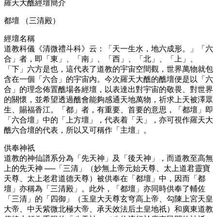
羅天大醮經壇簡介
都壇 （三清殿）
經壇名稱
道教科儀《清微禮斗科》云：「天一生水，地六成形。」「六
合」者，即「東」、「南」、「西」、「北」、「上」、
「下」六方是也，這代表了道教的宇宙空間觀，世界萬物就包
含在一個「六合」的宇宙內。今次羅天大醮的醮壇便是以「六
合」的理念佈置醮場各經壇，以表達出對宇宙的敬畏、對世界
的關懷，並希望透過醮會能夠感通天地萬物，祈求上天被澤眾
生、賜福香江。「都」者，有重要、首要的意思，「都壇」即
「六合壇」中的「上方壇」，代表着「天」，亦可視作羅天大
醮六合壇的代表，所以又可稱作「主壇」。
供奉神祇
道教的神仙譜系分為「先天神」及「後天神」，而道教至高無
上的先天神 ──「三清」（妙無上帝元始天尊、太上道君靈寶
天尊、太上老君道德天尊）被供奉在「都壇」中，因而「都
壇」亦稱為「三清殿」。此外，「都壇」亦同時供奉了輔佐
「三清」的「四御」（玉皇大天尊玄穹高上帝、勾陳上宮天皇
大帝、中天紫微北極大帝、承天效法后土皇地祇）和廣東道教