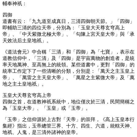
輔奉神祇：
四御
道書有云：「九九道至成真日，三清四御朝天節。」「四御」
即輔助三清的四位天帝，分別為：「玉皇大天尊玄穹高上
帝」、「中天紫微北極大帝」、「勾陳上宮天皇大帝」與「承
天效法后土皇地祇」。
《道法會元》中合稱「三清」和「四御」為「七寶」，表示在
道教信仰中，「三清」及「四御」是宇宙萬物的創造者，是統
率天地萬神、至高無上的統領。某些道書中，更對「四御」的
統率工作定下了一些清晰的分類，分別是：「萬天之主玉皇上
帝」、「萬雷之主天皇大帝」、「萬星之主紫微大帝」及「萬
地之主土皇地祇」。
玉皇大天尊玄穹高上帝
四御之首，在道教神祇系統中，地位僅次於三清，民間簡稱之
為「玉皇大帝」、「玉皇」或「玉帝」。
「玉帝」之信仰源於上古對「天帝」的崇拜，《高上玉皇本行
集經》指出，玉帝總管三界、十方、四生、六道，統轄天神、
地祇、人鬼，是三清外諸神的皇帝。