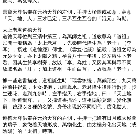
夏禹、葛玄等人。
靈寶天尊供奉在元始天尊的左側，手持太極圖或如意，寓意
「天、地、人」三才已定，三界互生互合的「混元」時期。
太上老君道德天尊
道德天尊位列三清中第三，為萬師之祖，道教尊為「道祖」，
民間一般稱為「太上老君」，先秦時代降生為「老子」（李
耳），撰述《道德經》傳世。《雲笈七籤》記載，道祖之母為
元妙玉女，吞下太陽之精，孕育八十一年後，從左腋生下老
君。因其生於李樹旁，故以「李」為姓；又因其耳與眾不同，
故取名為「耳」；加上道祖「生而白首」，故號為「老子」。
據一些道書描述，道祖誕生時「瑞雲繚繞，萬鶴翔空，九天萬
神前往祝賀，玉女擁抱，九龍薦水。老君降生後即行數步，步
生蓮花。走到九步時，左手指天，右手指地，曰：『天上地
下，唯道獨尊。』」又據道書描述，道祖隠顯莫測，變化無
窮，曾經以各種的名號、身份出現於不同朝代，度化世人。
道德天尊供奉在元始天尊的右側，手持一把繪有日月或太極圖
的扇子，象徵着天地形成、萬物化生、由太極分化出天地（或
陰陽）的「太初」時期。