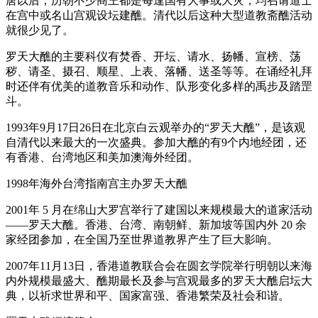
唐以后，历朝不少商王都是每逢国有大事或大灾，均召请道士
在宫中或名山宫观设坛建醮。清代以后这种大型道教斋醮活动
就很少见了。
罗天大醮的主要科仪有焚香、开坛、请水、扬幡、宣榜、荡
秽、请圣、摄召、顺星、上表、落幡、送圣等等。在诵经礼拜
时还伴有优美的道教音乐和动作、队形变化多样的禹步及踏罡
斗。
1993年9月17日26日在北京白云观举办的“罗天大醮”，是该观
自清代以来最大的一次盛典。参加大醮的有9个内地经团，还
有香港、台湾地区和美加澳海外经团。
1998年海外台湾指南宫主办罗天大醮
2001年 5 月在绵山大罗宫举行了建国以来规模最大的道家活动
——罗天大醮。香港、台湾、南朝鲜、新加坡等国内外 20 余
家经团参加，在全国乃至世界道教界产生了巨大影响。
2007年11月13日，香港道教联合会在圆玄学院举行明朝以来海
内外规模最盛大、醮期最长及参与宫观最多的罗天大醮启坛大
典，以祈求世界和平、国家富强、香港繁荣及社会和谐。