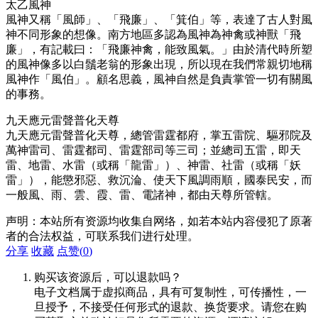
太乙風神
風神又稱「風師」、「飛廉」、「箕伯」等，表達了古人對風
神不同形象的想像。南方地區多認為風神為神禽或神獸「飛
廉」，有記載曰：「飛廉神禽，能致風氣。」由於清代時所塑
的風神像多以白鬚老翁的形象出現，所以現在我們常親切地稱
風神作「風伯」。顧名思義，風神自然是負責掌管一切有關風
的事務。
九天應元雷聲普化天尊
九天應元雷聲普化天尊，總管雷霆都府，掌五雷院、驅邪院及
萬神雷司、雷霆都司、雷霆部司等三司；並總司五雷，即天
雷、地雷、水雷（或稱「龍雷」）、神雷、社雷（或稱「妖
雷」），能懲邪惡、救沉淪、使天下風調雨順，國泰民安，而
一般風、雨、雲、霞、雷、電諸神，都由天尊所管轄。
声明：本站所有资源均收集自网络，如若本站内容侵犯了原著
者的合法权益，可联系我们进行处理。
分享
收藏
点赞(
0
)
购买该资源后，可以退款吗？
电子文档属于虚拟商品，具有可复制性，可传播性，一
旦授予，不接受任何形式的退款、换货要求。请您在购