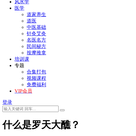
风水学
医学
道家养生
道医
中医基础
针灸艾灸
名医名方
民间秘方
按摩推拿
培训课
专题
合集打包
视频课程
免费福利
VIP会员
登录
什么是罗天大醮？