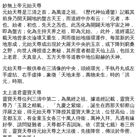
妙無上帝元始天尊
元始天尊是三清之首，為萬道之祖。《歷代神仙通鑒》記載其
前身乃開天闢地的盤古天王，而道經中亦有云：「元者，本
也。始者，初也，先天之炁也。此炁化為開闢天地宇宙之神，
即為盤古；化為主持天界之祖，即為元始。」此外，道經還記
載天地曾多次淪壞又重生，周而復始地循環運作。每當新的天
地形成，元始天尊或出現於大羅天中央的玉京，或下降到窮桑
之野，向世人傳授道之奧秘，其所度者都是天仙上品，包括太
上老君、天真皇人、五方天帝等道教中地位顯赫的天神。
元始天尊一般供奉在三清像的中央，頭繞環光，手執丹丸或左
手虛拈、右手虛捧，象徵「天地未形，萬物未生」時的「洪
元」時期。
太上道君靈寶天尊
靈寶天尊位列三清中第二，為萬經之祖。據道經記載，靈寶天
尊乃「玉晨之精氣」、「九慶之紫烟」，誕生在西那天郁察山
浮羅之嶽，得元始天尊下降授其靈寶大乘之法，位登高仙，治
玄都玉京，有金童玉女各三十萬人侍衞，萬神入拜。凡遇有緣
好學、請問疑難者，天尊都不吝訓誨。依《雲笈七籤》卷三所
言，靈寶天尊得元始天尊之大法後，先後降世，傳法於帝嚳、