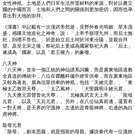
女性神祇。土地是人們日常生活所需材料的來源，對於以農立
國的中國而言，土地和人們之間的關係則更加密切，因而也孕
育出對大地的崇拜。
《漢書》中記載有一次漢武帝郊遊，見野外春光明媚、草木茂
盛，感嘆天地造化之神奇，說：「上帝予朕理九州，而后土無
祀，則禮不答也。」於是始立后土祠於河東汾陽，並親自拜
望。及至北宋之後，祭祀后土更成為國家祭祀大典，「后土」
遂成為「國家」以及「君王權力」的象徵。
八天神
「八天神」並非一個正統的神仙譜系詞彙，而是廣東地區道教
全真道的傳統中，八位在齋醮科儀中經常供奉，而在廣東地區
又較為著名、廣為信眾供奉的神祇，包括「天姥元君」、「東
極太乙救苦天尊」、「太乙風神」、「大聖圓明斗姥元君」、
「九天應元雷聲普化天尊」、「北極真武玄天上帝」、「龍母
元君」，以及「天后元君」。另外，在八位仙真前邊，還置有
一對天將，是天界的守護神，左邊的是青龍神將，右邊的為白
虎神將。
龍母元君
「龍母」，顧名思義，就是指龍的母親。據說秦代有一位溫姓