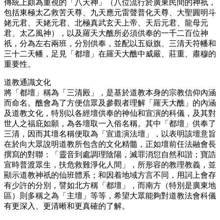
傳統上頗為重視的「八天神」（八位流行於廣東民間的神祇，
包括東極太乙救苦天尊、九天應元雷聲普化天尊、大聖圓明斗
姥元君、天姥元君、北極真武玄天上帝、天后元君、龍母元
君、太乙風神），以及羅天大醮所必須供奉的一千二百位神
祇，分為左右兩班，分別供奉，並配以五嶽旗、三清天符幡和
三十二天幡，足見「都壇」在羅天大醮中威嚴、莊重、肅穆的
重要性。
道教通識文化
將「都壇」稱為「三清殿」，是基於道教本身的宗教信仰內涵
而命名。醮會為了方便信眾及參觀者理解「羅天大醮」的內涵
及道教文化，特別以各經壇供奉的神仙和宣演的科儀，及其對
世人之福庇如願，為各壇取一入俗名稱。其中「都壇」供奉了
三清，因而其壇名稱便取為「宣道演法壇」，以表明該壇意旨
在於向大眾說明道教所包含的文化精髓，正如壇前任法融會長
撰寫的對聯：「靈音到處調理陰陽，滅罪消愆自然和諧；寶誥
宣時普渡眾生，扶危救難淨化人間」，所形容的教理教義，並
顯示道教神祇的仙班體系；和因着地域方言不同，用詞上會存
有少許的分別，譬如北方稱「都壇」，而南方（特別是廣東地
區）則多稱之為「主壇」等等，希望大眾能夠對道教法會科儀
有更深入、更清晰和更真確的了解。