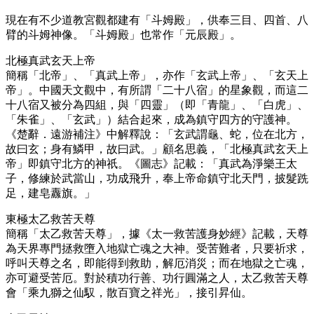
現在有不少道教宮觀都建有「斗姆殿」，供奉三目、四首、八
臂的斗姆神像。「斗姆殿」也常作「元辰殿」。
北極真武玄天上帝
簡稱「北帝」、「真武上帝」，亦作「玄武上帝」、「玄天上
帝」。中國天文觀中，有所謂「二十八宿」的星象觀，而這二
十八宿又被分為四組，與「四靈」（即「青龍」、「白虎」、
「朱雀」、「玄武」）結合起來，成為鎮守四方的守護神。
《楚辭．遠游補注》中解釋說：「玄武謂龜、蛇，位在北方，
故曰玄；身有鱗甲，故曰武。」顧名思義，「北極真武玄天上
帝」即鎮守北方的神祇。《圖志》記載：「真武為淨樂王太
子，修練於武當山，功成飛升，奉上帝命鎮守北天門，披髮跣
足，建皂纛旗。」
東極太乙救苦天尊
簡稱「太乙救苦天尊」，據《太一救苦護身妙經》記載，天尊
為天界專門拯救墮入地獄亡魂之大神。受苦難者，只要祈求，
呼叫天尊之名，即能得到救助，解厄消災；而在地獄之亡魂，
亦可避受苦厄。對於積功行善、功行圓滿之人，太乙救苦天尊
會「乘九獅之仙馭，散百寶之祥光」，接引昇仙。