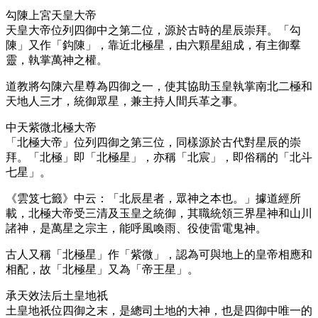
勾陳上宮天皇大帝
天皇大帝位列四御中之第二位，源於古時的星辰崇拜。「勾
陳」又作「鈎陳」，靠近北極星，由六顆星組成，有主御羣
靈，執掌萬神之權。
道教將勾陳六星尊為四御之一，使其協助玉皇執掌南北二極和
天地人三才，統御眾星，兼主持人間兵革之事。
中天紫微北極大帝
「北極大帝」位列四御之第三位，同樣源於古代對星辰的崇
拜。「北極」即「北極星」，亦稱「北宸」，即俗稱的「北斗
七星」。
《雲笈七籤》中云：「北辰星者，眾神之本也。」據道經所
載，北極大帝受三清及玉皇之統御，其職統領三界星神和山川
諸神，是萬星之宗主，能呼風喚雨、役使雷電鬼神。
古人又稱「北極星」作「紫微」，認為可與地上的皇帝相應和
相配，故「北極星」又為「帝王星」。
承天效法后土皇地祇
土皇地祇位四御之末，是總司土地的大神，也是四御中唯一的