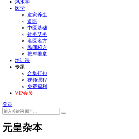
风水学
医学
道家养生
道医
中医基础
针灸艾灸
名医名方
民间秘方
按摩推拿
培训课
专题
合集打包
视频课程
免费福利
VIP会员
登录
元皇杂本