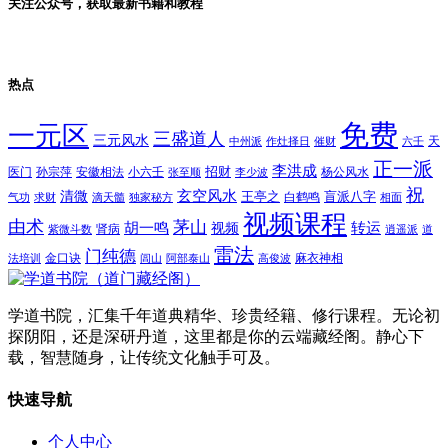
关注公众号，获取最新书籍和教程
热点
免费
一元区
三盛道人
三元风水
天
中州派
作灶择日
催财
六壬
正一派
李洪成
招财
医门
孙宗萍
安徽相法
小六壬
杨公风水
张至顺
李少波
祝
玄空风水
清微
王亭之
盲派八字
白鹤鸣
气功
求财
滴天髓
独家秘方
相面
视频课程
由术
茅山
胡一鸣
转运
视频
肾病
紫微斗数
逍遥派
道
雷法
门纯德
金口诀
麻衣神相
法培训
闾山
阿部泰山
高俊波
学道书院，汇集千年道典精华、珍贵经籍、修行课程。无论初
探阴阳，还是深研丹道，这里都是你的云端藏经阁。静心下
载，智慧随身，让传统文化触手可及。
快速导航
个人中心