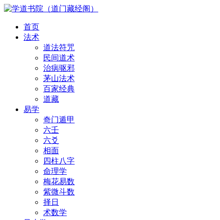
首页
法术
道法符咒
民间道术
治病驱邪
茅山法术
百家经典
道藏
易学
奇门遁甲
六壬
六爻
相面
四柱八字
命理学
梅花易数
紫微斗数
择日
术数学