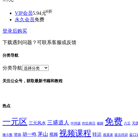
6折
VIP会员
5.94
元
永久会员
免费
登录后购买
下载遇到问题？可联系客服或反馈
分类导航
分类导航
关注公众号，获取最新书籍和教程
热点
免费
一元区
三盛道人
三元风水
天
中州派
作灶择日
催财
六壬
视频课程
茅山
胡一鸣
转运
视频
肾病
金口
微斗数
逍遥派
道法培训