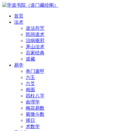
首页
法术
道法符咒
民间道术
治病驱邪
茅山法术
百家经典
道藏
易学
奇门遁甲
六壬
六爻
相面
四柱八字
命理学
梅花易数
紫微斗数
择日
术数学