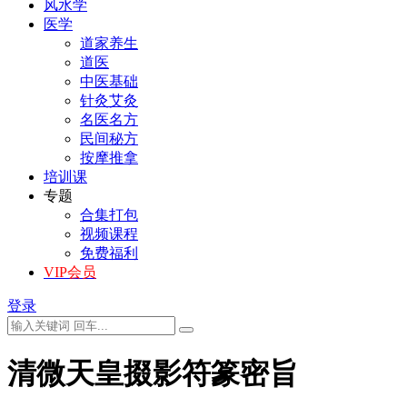
风水学
医学
道家养生
道医
中医基础
针灸艾灸
名医名方
民间秘方
按摩推拿
培训课
专题
合集打包
视频课程
免费福利
VIP会员
登录
清微天皇掇影符篆密旨