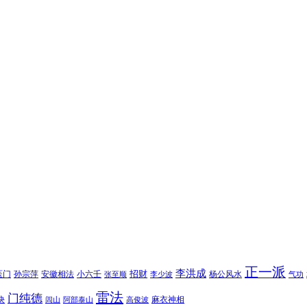
正一派
李洪成
招财
医门
孙宗萍
安徽相法
小六壬
杨公风水
张至顺
李少波
气功
雷法
门纯德
诀
麻衣神相
闾山
阿部泰山
高俊波