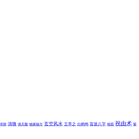
祝由术
玄空风水
清微
王亭之
盲派八字
白鹤鸣
求财
滴天髓
独家秘方
相面
紫