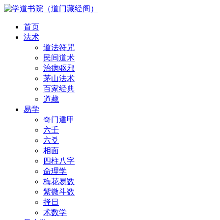
首页
法术
道法符咒
民间道术
治病驱邪
茅山法术
百家经典
道藏
易学
奇门遁甲
六壬
六爻
相面
四柱八字
命理学
梅花易数
紫微斗数
择日
术数学