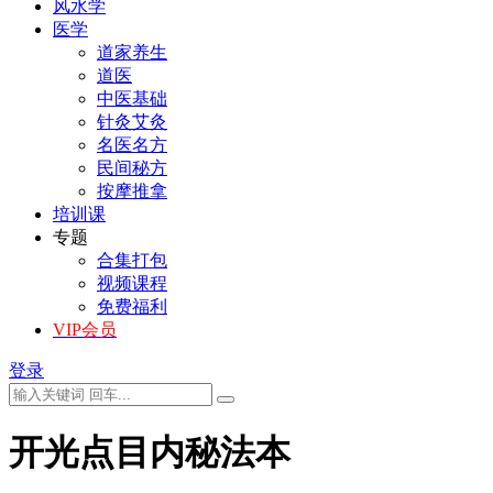
风水学
医学
道家养生
道医
中医基础
针灸艾灸
名医名方
民间秘方
按摩推拿
培训课
专题
合集打包
视频课程
免费福利
VIP会员
登录
开光点目内秘法本