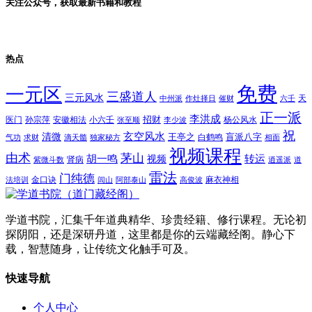
关注公众号，获取最新书籍和教程
热点
免费
一元区
三盛道人
三元风水
天
中州派
作灶择日
催财
六壬
正一派
李洪成
招财
医门
孙宗萍
安徽相法
小六壬
杨公风水
张至顺
李少波
祝
玄空风水
清微
王亭之
盲派八字
白鹤鸣
气功
求财
滴天髓
独家秘方
相面
视频课程
由术
茅山
胡一鸣
转运
视频
肾病
紫微斗数
逍遥派
道
雷法
门纯德
金口诀
麻衣神相
法培训
闾山
阿部泰山
高俊波
学道书院，汇集千年道典精华、珍贵经籍、修行课程。无论初
探阴阳，还是深研丹道，这里都是你的云端藏经阁。静心下
载，智慧随身，让传统文化触手可及。
快速导航
个人中心