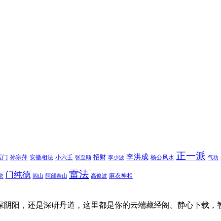
正一派
李洪成
招财
医门
孙宗萍
安徽相法
小六壬
杨公风水
张至顺
李少波
气功
雷法
门纯德
诀
麻衣神相
闾山
阿部泰山
高俊波
探阴阳，还是深研丹道，这里都是你的云端藏经阁。静心下载，