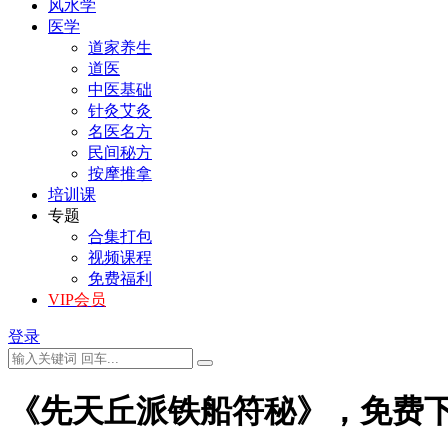
风水学
医学
道家养生
道医
中医基础
针灸艾灸
名医名方
民间秘方
按摩推拿
培训课
专题
合集打包
视频课程
免费福利
VIP会员
登录
《先天丘派铁船符秘》，免费