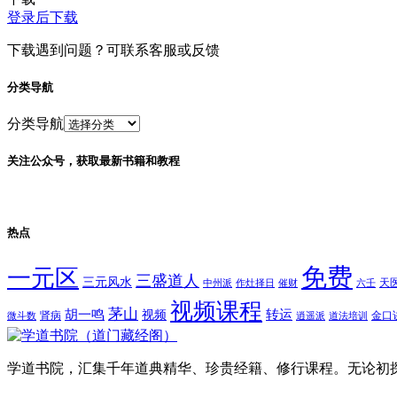
登录后下载
下载遇到问题？可联系客服或反馈
分类导航
分类导航
关注公众号，获取最新书籍和教程
热点
免费
一元区
三盛道人
三元风水
天
中州派
作灶择日
催财
六壬
视频课程
茅山
胡一鸣
转运
视频
肾病
金口
微斗数
逍遥派
道法培训
学道书院，汇集千年道典精华、珍贵经籍、修行课程。无论初