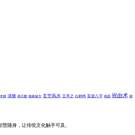
祝由术
玄空风水
清微
王亭之
盲派八字
白鹤鸣
求财
滴天髓
独家秘方
相面
紫
智慧随身，让传统文化触手可及。