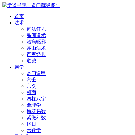
首页
法术
道法符咒
民间道术
治病驱邪
茅山法术
百家经典
道藏
易学
奇门遁甲
六壬
六爻
相面
四柱八字
命理学
梅花易数
紫微斗数
择日
术数学