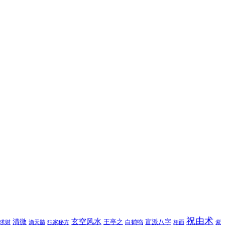
祝由术
玄空风水
清微
王亭之
盲派八字
白鹤鸣
求财
滴天髓
独家秘方
相面
紫