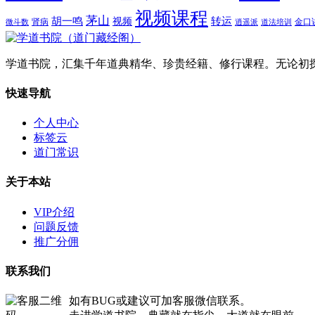
视频课程
茅山
胡一鸣
转运
视频
肾病
金口
微斗数
逍遥派
道法培训
学道书院，汇集千年道典精华、珍贵经籍、修行课程。无论初
快速导航
个人中心
标签云
道门常识
关于本站
VIP介绍
问题反馈
推广分佣
联系我们
如有BUG或建议可加客服微信联系。