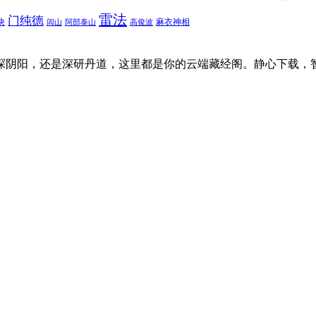
雷法
门纯德
诀
麻衣神相
闾山
阿部泰山
高俊波
探阴阳，还是深研丹道，这里都是你的云端藏经阁。静心下载，