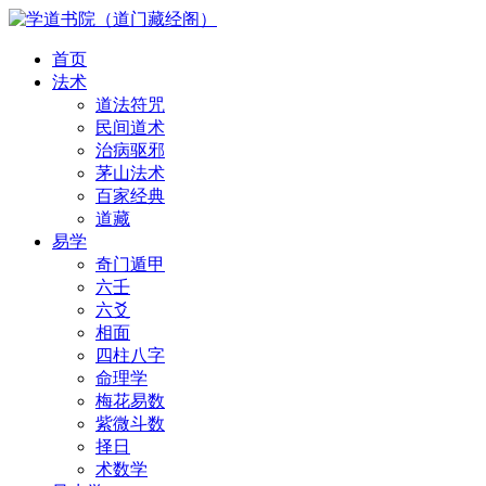
首页
法术
道法符咒
民间道术
治病驱邪
茅山法术
百家经典
道藏
易学
奇门遁甲
六壬
六爻
相面
四柱八字
命理学
梅花易数
紫微斗数
择日
术数学