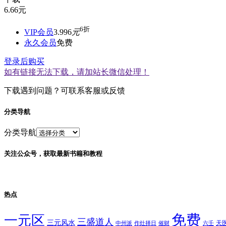
6.66
元
6折
VIP会员
3.996
元
永久会员
免费
登录后购买
如有链接无法下载，请加站长微信处理！
下载遇到问题？可联系客服或反馈
分类导航
分类导航
关注公众号，获取最新书籍和教程
热点
免费
一元区
三盛道人
三元风水
天
中州派
作灶择日
催财
六壬