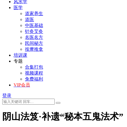
风水学
医学
道家养生
道医
中医基础
针灸艾灸
名医名方
民间秘方
按摩推拿
培训课
专题
合集打包
视频课程
免费福利
VIP会员
登录
阴山法笈·补遗“秘本五鬼法术”