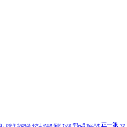
正一派
李洪成
招财
医门
孙宗萍
安徽相法
小六壬
杨公风水
张至顺
李少波
气功