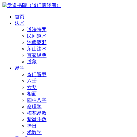
首页
法术
道法符咒
民间道术
治病驱邪
茅山法术
百家经典
道藏
易学
奇门遁甲
六壬
六爻
相面
四柱八字
命理学
梅花易数
紫微斗数
择日
术数学