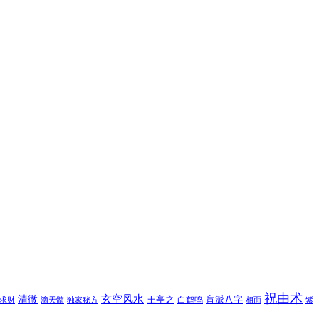
祝由术
玄空风水
清微
王亭之
盲派八字
白鹤鸣
求财
滴天髓
独家秘方
相面
紫