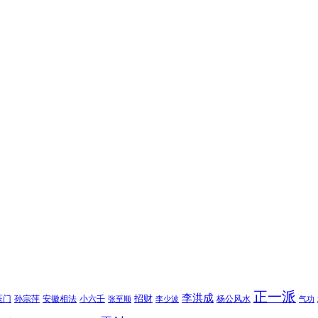
正一派
李洪成
招财
医门
孙宗萍
安徽相法
小六壬
杨公风水
张至顺
李少波
气功