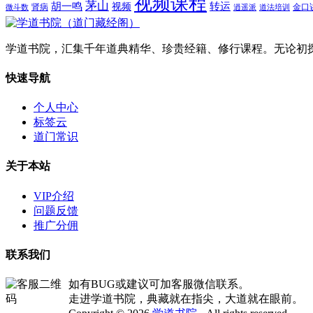
视频课程
茅山
胡一鸣
转运
视频
肾病
金口
微斗数
逍遥派
道法培训
学道书院，汇集千年道典精华、珍贵经籍、修行课程。无论初
快速导航
个人中心
标签云
道门常识
关于本站
VIP介绍
问题反馈
推广分佣
联系我们
如有BUG或建议可加客服微信联系。
走进学道书院，典藏就在指尖，大道就在眼前。