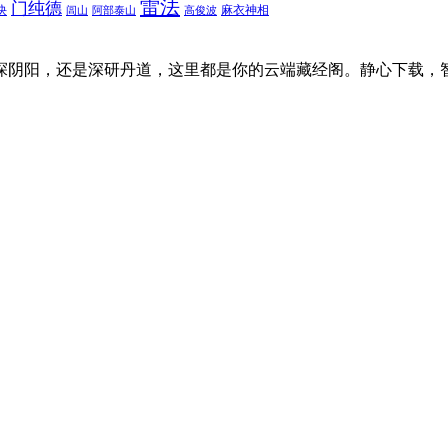
雷法
门纯德
诀
麻衣神相
闾山
阿部泰山
高俊波
探阴阳，还是深研丹道，这里都是你的云端藏经阁。静心下载，