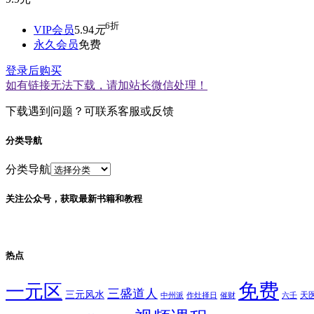
6折
VIP会员
5.94
元
永久会员
免费
登录后购买
如有链接无法下载，请加站长微信处理！
下载遇到问题？可联系客服或反馈
分类导航
分类导航
关注公众号，获取最新书籍和教程
热点
免费
一元区
三盛道人
三元风水
天
中州派
作灶择日
催财
六壬