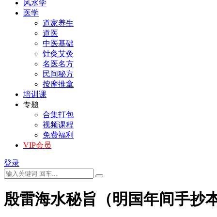
风水学
医学
道家养生
道医
中医基础
针灸艾灸
名医名方
民间秘方
按摩推拿
培训课
专题
合集打包
视频课程
免费福利
VIP会员
登录
殷雷海水秘旨（明国年间手抄