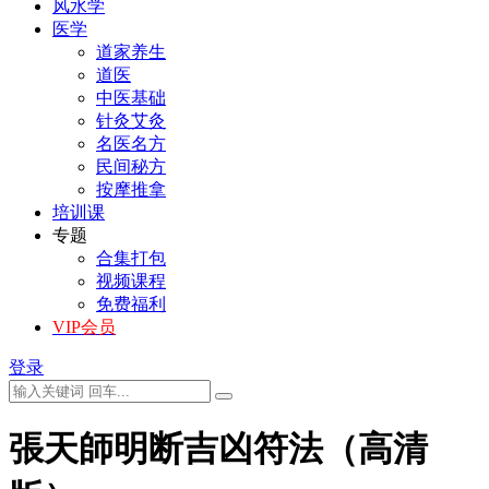
风水学
医学
道家养生
道医
中医基础
针灸艾灸
名医名方
民间秘方
按摩推拿
培训课
专题
合集打包
视频课程
免费福利
VIP会员
登录
張天師明断吉凶符法（高清