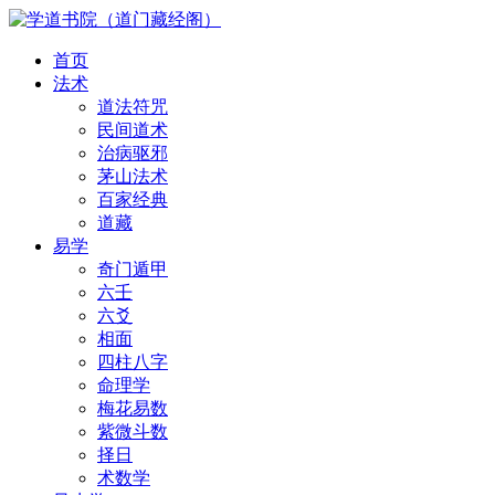
首页
法术
道法符咒
民间道术
治病驱邪
茅山法术
百家经典
道藏
易学
奇门遁甲
六壬
六爻
相面
四柱八字
命理学
梅花易数
紫微斗数
择日
术数学