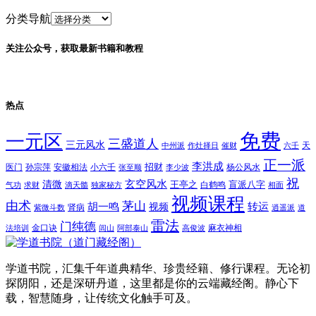
分类导航
关注公众号，获取最新书籍和教程
热点
免费
一元区
三盛道人
三元风水
天
中州派
作灶择日
催财
六壬
正一派
李洪成
招财
医门
孙宗萍
安徽相法
小六壬
杨公风水
张至顺
李少波
祝
玄空风水
清微
王亭之
盲派八字
白鹤鸣
气功
求财
滴天髓
独家秘方
相面
视频课程
由术
茅山
胡一鸣
转运
视频
肾病
紫微斗数
逍遥派
道
雷法
门纯德
金口诀
麻衣神相
法培训
闾山
阿部泰山
高俊波
学道书院，汇集千年道典精华、珍贵经籍、修行课程。无论初
探阴阳，还是深研丹道，这里都是你的云端藏经阁。静心下
载，智慧随身，让传统文化触手可及。