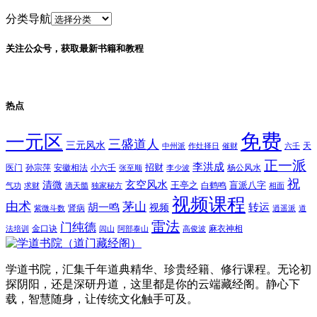
分类导航
关注公众号，获取最新书籍和教程
热点
免费
一元区
三盛道人
三元风水
天
中州派
作灶择日
催财
六壬
正一派
李洪成
招财
医门
孙宗萍
安徽相法
小六壬
杨公风水
张至顺
李少波
祝
玄空风水
清微
王亭之
盲派八字
白鹤鸣
气功
求财
滴天髓
独家秘方
相面
视频课程
由术
茅山
胡一鸣
转运
视频
肾病
紫微斗数
逍遥派
道
雷法
门纯德
金口诀
麻衣神相
法培训
闾山
阿部泰山
高俊波
学道书院，汇集千年道典精华、珍贵经籍、修行课程。无论初
探阴阳，还是深研丹道，这里都是你的云端藏经阁。静心下
载，智慧随身，让传统文化触手可及。