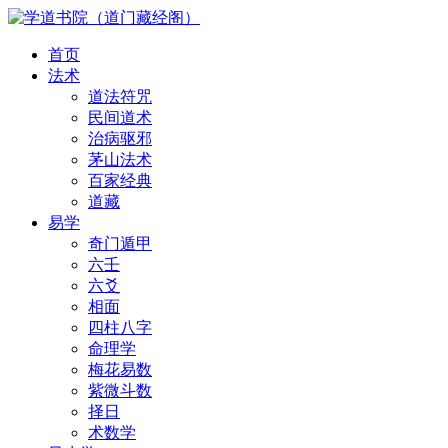
首页
法术
道法符咒
民间道术
治病驱邪
茅山法术
百家经典
道藏
易学
奇门遁甲
六壬
六爻
相面
四柱八字
命理学
梅花易数
紫微斗数
择日
术数学