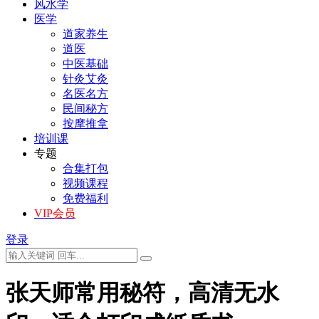
风水学
医学
道家养生
道医
中医基础
针灸艾灸
名医名方
民间秘方
按摩推拿
培训课
专题
合集打包
视频课程
免费福利
VIP会员
登录
张天师常用秘符，高清无水