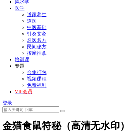
风水学
医学
道家养生
道医
中医基础
针灸艾灸
名医名方
民间秘方
按摩推拿
培训课
专题
合集打包
视频课程
免费福利
VIP会员
登录
金猫食鼠符秘（高清无水印）