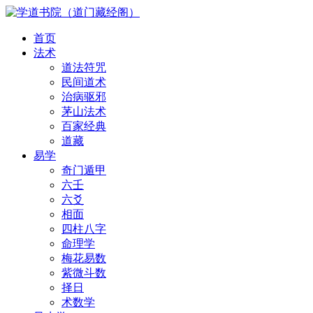
首页
法术
道法符咒
民间道术
治病驱邪
茅山法术
百家经典
道藏
易学
奇门遁甲
六壬
六爻
相面
四柱八字
命理学
梅花易数
紫微斗数
择日
术数学