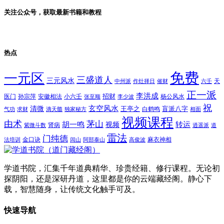
关注公众号，获取最新书籍和教程
热点
免费
一元区
三盛道人
三元风水
天
中州派
作灶择日
催财
六壬
正一派
李洪成
招财
医门
孙宗萍
安徽相法
小六壬
杨公风水
张至顺
李少波
祝
玄空风水
清微
王亭之
盲派八字
白鹤鸣
气功
求财
滴天髓
独家秘方
相面
视频课程
由术
茅山
胡一鸣
转运
视频
肾病
紫微斗数
逍遥派
道
雷法
门纯德
金口诀
麻衣神相
法培训
闾山
阿部泰山
高俊波
学道书院，汇集千年道典精华、珍贵经籍、修行课程。无论初
探阴阳，还是深研丹道，这里都是你的云端藏经阁。静心下
载，智慧随身，让传统文化触手可及。
快速导航