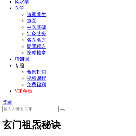
风水学
医学
道家养生
道医
中医基础
针灸艾灸
名医名方
民间秘方
按摩推拿
培训课
专题
合集打包
视频课程
免费福利
VIP会员
登录
玄门祖炁秘诀