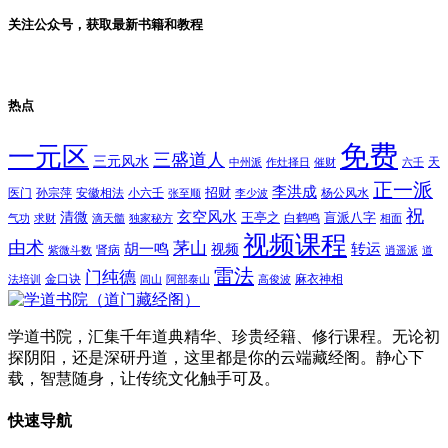
关注公众号，获取最新书籍和教程
热点
免费
一元区
三盛道人
三元风水
天
中州派
作灶择日
催财
六壬
正一派
李洪成
招财
医门
孙宗萍
安徽相法
小六壬
杨公风水
张至顺
李少波
祝
玄空风水
清微
王亭之
盲派八字
白鹤鸣
气功
求财
滴天髓
独家秘方
相面
视频课程
由术
茅山
胡一鸣
转运
视频
肾病
紫微斗数
逍遥派
道
雷法
门纯德
金口诀
麻衣神相
法培训
闾山
阿部泰山
高俊波
学道书院，汇集千年道典精华、珍贵经籍、修行课程。无论初
探阴阳，还是深研丹道，这里都是你的云端藏经阁。静心下
载，智慧随身，让传统文化触手可及。
快速导航