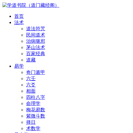
首页
法术
道法符咒
民间道术
治病驱邪
茅山法术
百家经典
道藏
易学
奇门遁甲
六壬
六爻
相面
四柱八字
命理学
梅花易数
紫微斗数
择日
术数学