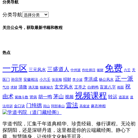
分类导航
分类导航
关注公众号，获取最新书籍和教程
热点
免费
一元区
三盛道人
三元风水
天
中州派
作灶择日
催财
六壬
正一派
李洪成
招财
医门
孙宗萍
安徽相法
小六壬
杨公风水
张至顺
李少波
祝
玄空风水
清微
王亭之
盲派八字
白鹤鸣
气功
求财
滴天髓
独家秘方
相面
视频课程
由术
茅山
胡一鸣
转运
视频
肾病
紫微斗数
逍遥派
道
雷法
门纯德
金口诀
麻衣神相
法培训
闾山
阿部泰山
高俊波
学道书院，汇集千年道典精华、珍贵经籍、修行课程。无论初
探阴阳，还是深研丹道，这里都是你的云端藏经阁。静心下
载，智慧随身，让传统文化触手可及。