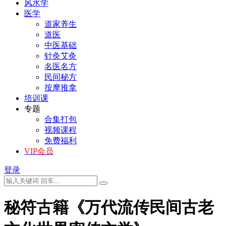
风水学
医学
道家养生
道医
中医基础
针灸艾灸
名医名方
民间秘方
按摩推拿
培训课
专题
合集打包
视频课程
免费福利
VIP会员
登录
秘符古籍《万代流传民间古老