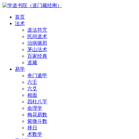
首页
法术
道法符咒
民间道术
治病驱邪
茅山法术
百家经典
道藏
易学
奇门遁甲
六壬
六爻
相面
四柱八字
命理学
梅花易数
紫微斗数
择日
术数学