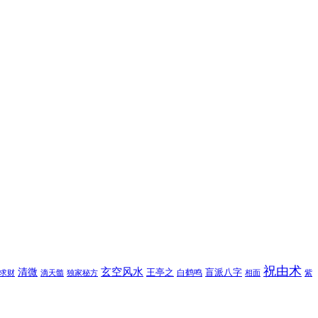
祝由术
玄空风水
清微
王亭之
盲派八字
白鹤鸣
求财
滴天髓
独家秘方
相面
紫