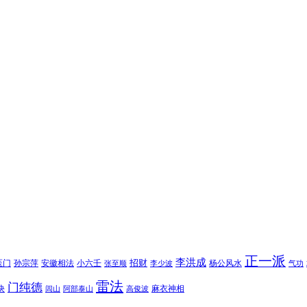
正一派
李洪成
招财
医门
孙宗萍
安徽相法
小六壬
杨公风水
张至顺
李少波
气功
雷法
门纯德
诀
麻衣神相
闾山
阿部泰山
高俊波