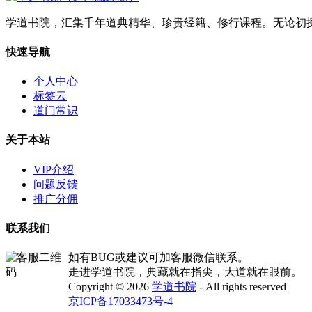
学道书院，汇集千年道典精华、珍贵经籍、修行课程。无论初
快速导航
个人中心
标签云
道门常识
关于本站
VIP介绍
问题反馈
推广分佣
联系我们
如有BUG或建议可加客服微信联系。
走进学道书院，典藏就在指尖，大道就在眼前。
Copyright © 2026
学道书院
- All rights reserved
京ICP备17033473号-4