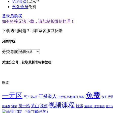
VIP会员
1.2
元
永久会员
免费
登录后购买
如有链接无法下载，请加站长微信处理！
下载遇到问题？可联系客服或反馈
分类导航
分类导航
关注公众号，获取最新书籍和教程
热点
免费
一元区
三盛道人
三元风水
天
中州派
作灶择日
催财
六壬
视频课程
茅山
胡一鸣
转运
视频
肾病
金口
微斗数
逍遥派
道法培训