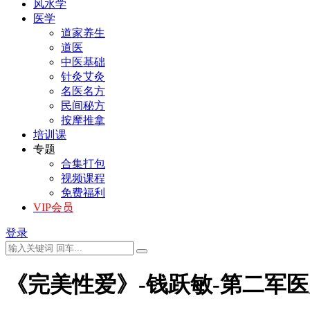
风水学
医学
道家养生
道医
中医基础
针灸艾灸
名医名方
民间秘方
按摩推拿
培训课
专题
合集打包
视频课程
免费福利
VIP会员
登录
《完美性爱》-钱跃敏-第二军