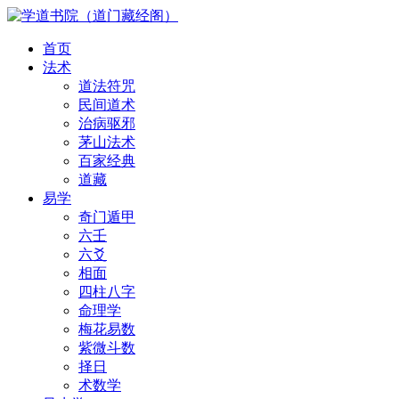
首页
法术
道法符咒
民间道术
治病驱邪
茅山法术
百家经典
道藏
易学
奇门遁甲
六壬
六爻
相面
四柱八字
命理学
梅花易数
紫微斗数
择日
术数学