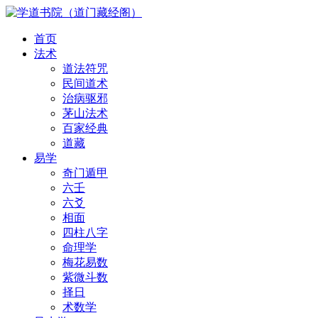
首页
法术
道法符咒
民间道术
治病驱邪
茅山法术
百家经典
道藏
易学
奇门遁甲
六壬
六爻
相面
四柱八字
命理学
梅花易数
紫微斗数
择日
术数学