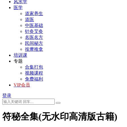
风水学
医学
道家养生
道医
中医基础
针灸艾灸
名医名方
民间秘方
按摩推拿
培训课
专题
合集打包
视频课程
免费福利
VIP会员
登录
符秘全集(无水印高清版古籍)