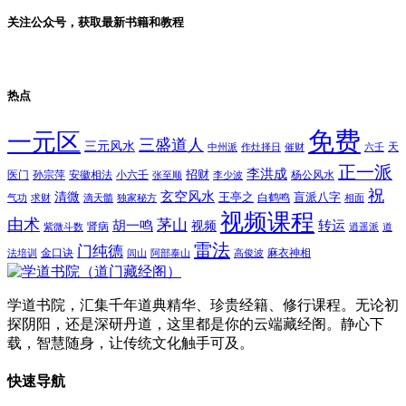
关注公众号，获取最新书籍和教程
热点
免费
一元区
三盛道人
三元风水
天
中州派
作灶择日
催财
六壬
正一派
李洪成
招财
医门
孙宗萍
安徽相法
小六壬
杨公风水
张至顺
李少波
祝
玄空风水
清微
王亭之
盲派八字
白鹤鸣
气功
求财
滴天髓
独家秘方
相面
视频课程
由术
茅山
胡一鸣
转运
视频
肾病
紫微斗数
逍遥派
道
雷法
门纯德
金口诀
麻衣神相
法培训
闾山
阿部泰山
高俊波
学道书院，汇集千年道典精华、珍贵经籍、修行课程。无论初
探阴阳，还是深研丹道，这里都是你的云端藏经阁。静心下
载，智慧随身，让传统文化触手可及。
快速导航