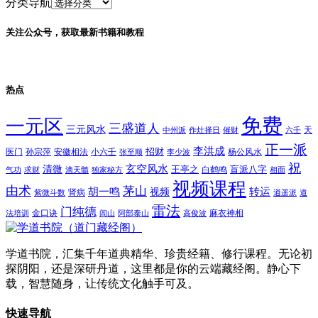
分类导航
关注公众号，获取最新书籍和教程
热点
免费
一元区
三盛道人
三元风水
天
中州派
作灶择日
催财
六壬
正一派
李洪成
招财
医门
孙宗萍
安徽相法
小六壬
杨公风水
张至顺
李少波
祝
玄空风水
清微
王亭之
盲派八字
白鹤鸣
气功
求财
滴天髓
独家秘方
相面
视频课程
由术
茅山
胡一鸣
转运
视频
肾病
紫微斗数
逍遥派
道
雷法
门纯德
金口诀
麻衣神相
法培训
闾山
阿部泰山
高俊波
学道书院，汇集千年道典精华、珍贵经籍、修行课程。无论初
探阴阳，还是深研丹道，这里都是你的云端藏经阁。静心下
载，智慧随身，让传统文化触手可及。
快速导航