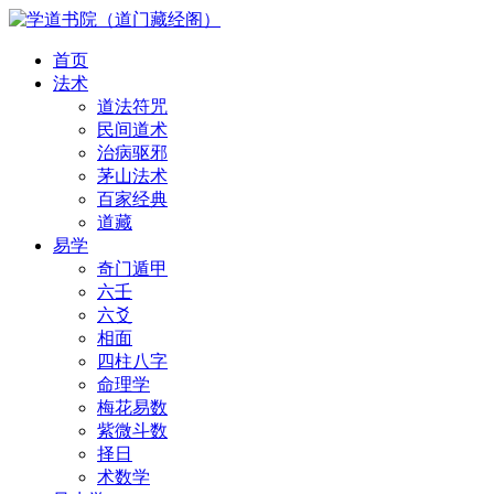
首页
法术
道法符咒
民间道术
治病驱邪
茅山法术
百家经典
道藏
易学
奇门遁甲
六壬
六爻
相面
四柱八字
命理学
梅花易数
紫微斗数
择日
术数学