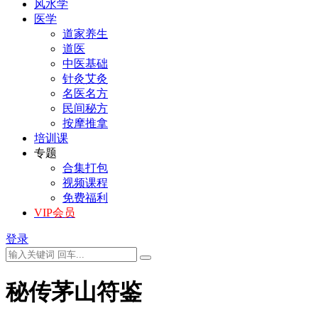
风水学
医学
道家养生
道医
中医基础
针灸艾灸
名医名方
民间秘方
按摩推拿
培训课
专题
合集打包
视频课程
免费福利
VIP会员
登录
秘传茅山符鉴