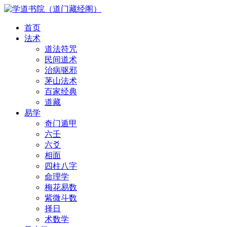
首页
法术
道法符咒
民间道术
治病驱邪
茅山法术
百家经典
道藏
易学
奇门遁甲
六壬
六爻
相面
四柱八字
命理学
梅花易数
紫微斗数
择日
术数学