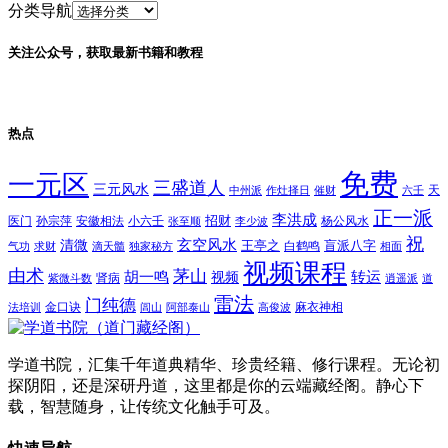
分类导航
关注公众号，获取最新书籍和教程
热点
免费
一元区
三盛道人
三元风水
天
中州派
作灶择日
催财
六壬
正一派
李洪成
招财
医门
孙宗萍
安徽相法
小六壬
杨公风水
张至顺
李少波
祝
玄空风水
清微
王亭之
盲派八字
白鹤鸣
气功
求财
滴天髓
独家秘方
相面
视频课程
由术
茅山
胡一鸣
转运
视频
肾病
紫微斗数
逍遥派
道
雷法
门纯德
金口诀
麻衣神相
法培训
闾山
阿部泰山
高俊波
学道书院，汇集千年道典精华、珍贵经籍、修行课程。无论初
探阴阳，还是深研丹道，这里都是你的云端藏经阁。静心下
载，智慧随身，让传统文化触手可及。