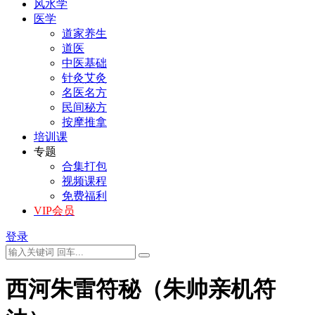
风水学
医学
道家养生
道医
中医基础
针灸艾灸
名医名方
民间秘方
按摩推拿
培训课
专题
合集打包
视频课程
免费福利
VIP会员
登录
西河朱雷符秘（朱帅亲机符