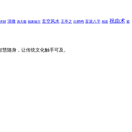
祝由术
玄空风水
清微
王亭之
盲派八字
白鹤鸣
求财
滴天髓
独家秘方
相面
紫
智慧随身，让传统文化触手可及。