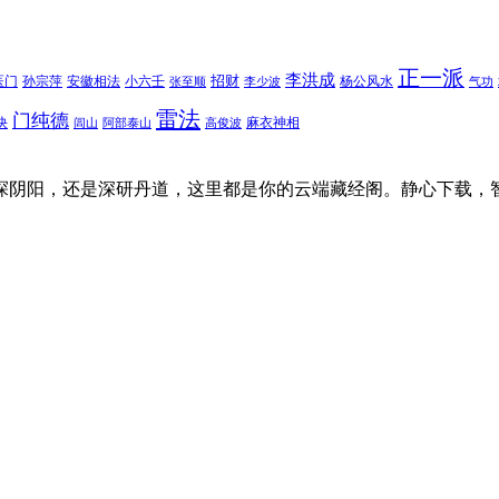
正一派
李洪成
招财
医门
孙宗萍
安徽相法
小六壬
杨公风水
张至顺
李少波
气功
雷法
门纯德
诀
麻衣神相
闾山
阿部泰山
高俊波
探阴阳，还是深研丹道，这里都是你的云端藏经阁。静心下载，