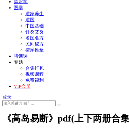
风水学
医学
道家养生
道医
中医基础
针灸艾灸
名医名方
民间秘方
按摩推拿
培训课
专题
合集打包
视频课程
免费福利
VIP会员
登录
《高岛易断》pdf(上下两册合集