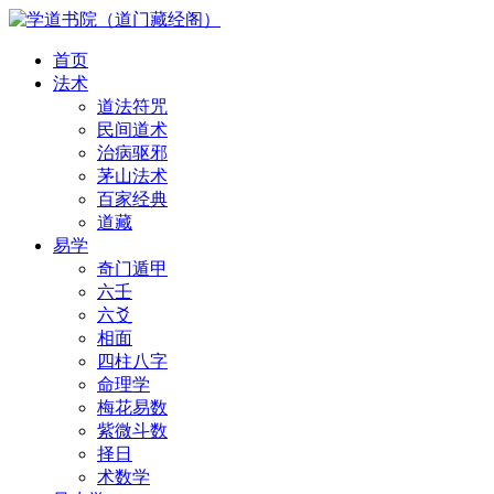
首页
法术
道法符咒
民间道术
治病驱邪
茅山法术
百家经典
道藏
易学
奇门遁甲
六壬
六爻
相面
四柱八字
命理学
梅花易数
紫微斗数
择日
术数学