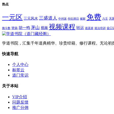
热点
免费
一元区
三盛道人
三元风水
天
中州派
作灶择日
催财
六壬
视频课程
茅山
胡一鸣
转运
视频
肾病
金口
微斗数
逍遥派
道法培训
学道书院，汇集千年道典精华、珍贵经籍、修行课程。无论初
快速导航
个人中心
标签云
道门常识
关于本站
VIP介绍
问题反馈
推广分佣