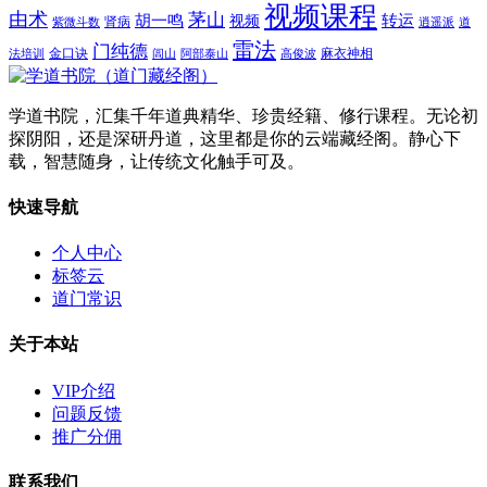
视频课程
由术
茅山
胡一鸣
转运
视频
肾病
紫微斗数
逍遥派
道
雷法
门纯德
金口诀
麻衣神相
法培训
闾山
阿部泰山
高俊波
学道书院，汇集千年道典精华、珍贵经籍、修行课程。无论初
探阴阳，还是深研丹道，这里都是你的云端藏经阁。静心下
载，智慧随身，让传统文化触手可及。
快速导航
个人中心
标签云
道门常识
关于本站
VIP介绍
问题反馈
推广分佣
联系我们