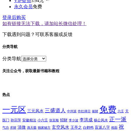
VIP会员
5.94
元
永久会员
免费
登录后购买
如有链接无法下载，请加站长微信处理！
下载遇到问题？可联系客服或反馈
分类导航
分类导航
关注公众号，获取最新书籍和教程
热点
免费
一元区
三盛道人
三元风水
天
中州派
作灶择日
催财
六壬
正一派
李洪成
招财
医门
孙宗萍
安徽相法
小六壬
杨公风水
张至顺
李少波
祝
玄空风水
清微
王亭之
盲派八字
白鹤鸣
气功
求财
滴天髓
独家秘方
相面