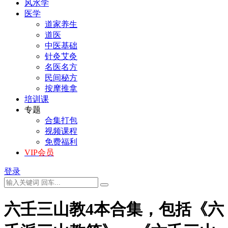
风水学
医学
道家养生
道医
中医基础
针灸艾灸
名医名方
民间秘方
按摩推拿
培训课
专题
合集打包
视频课程
免费福利
VIP会员
登录
六壬三山教4本合集，包括《六