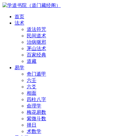
首页
法术
道法符咒
民间道术
治病驱邪
茅山法术
百家经典
道藏
易学
奇门遁甲
六壬
六爻
相面
四柱八字
命理学
梅花易数
紫微斗数
择日
术数学