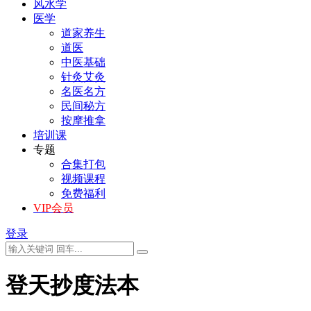
风水学
医学
道家养生
道医
中医基础
针灸艾灸
名医名方
民间秘方
按摩推拿
培训课
专题
合集打包
视频课程
免费福利
VIP会员
登录
登天抄度法本