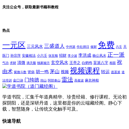
关注公众号，获取最新书籍和教程
热点
免费
一元区
三盛道人
三元风水
天
中州派
作灶择日
催财
六壬
正一派
李洪成
招财
医门
孙宗萍
安徽相法
小六壬
杨公风水
张至顺
李少波
祝
玄空风水
清微
王亭之
盲派八字
白鹤鸣
气功
求财
滴天髓
独家秘方
相面
视频课程
由术
茅山
胡一鸣
转运
视频
肾病
紫微斗数
逍遥派
道
雷法
门纯德
金口诀
麻衣神相
法培训
闾山
阿部泰山
高俊波
学道书院，汇集千年道典精华、珍贵经籍、修行课程。无论初
探阴阳，还是深研丹道，这里都是你的云端藏经阁。静心下
载，智慧随身，让传统文化触手可及。
快速导航