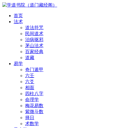
首页
法术
道法符咒
民间道术
治病驱邪
茅山法术
百家经典
道藏
易学
奇门遁甲
六壬
六爻
相面
四柱八字
命理学
梅花易数
紫微斗数
择日
术数学