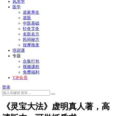
风水学
医学
道家养生
道医
中医基础
针灸艾灸
名医名方
民间秘方
按摩推拿
培训课
专题
合集打包
视频课程
免费福利
VIP会员
登录
《灵宝大法》虚明真人著，高