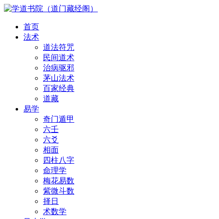
首页
法术
道法符咒
民间道术
治病驱邪
茅山法术
百家经典
道藏
易学
奇门遁甲
六壬
六爻
相面
四柱八字
命理学
梅花易数
紫微斗数
择日
术数学