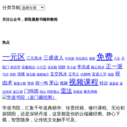
分类导航
关注公众号，获取最新书籍和教程
热点
免费
一元区
三盛道人
三元风水
天
中州派
作灶择日
催财
六壬
正一派
李洪成
招财
医门
孙宗萍
安徽相法
小六壬
杨公风水
张至顺
李少波
祝
玄空风水
清微
王亭之
盲派八字
白鹤鸣
气功
求财
滴天髓
独家秘方
相面
视频课程
由术
茅山
胡一鸣
转运
视频
肾病
紫微斗数
逍遥派
道
雷法
门纯德
金口诀
麻衣神相
法培训
闾山
阿部泰山
高俊波
学道书院，汇集千年道典精华、珍贵经籍、修行课程。无论初
探阴阳，还是深研丹道，这里都是你的云端藏经阁。静心下
载，智慧随身，让传统文化触手可及。