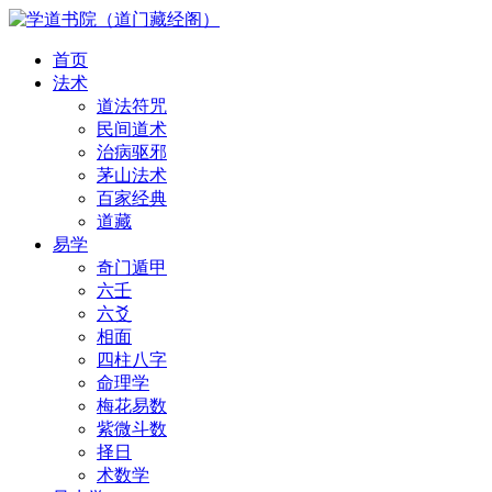
首页
法术
道法符咒
民间道术
治病驱邪
茅山法术
百家经典
道藏
易学
奇门遁甲
六壬
六爻
相面
四柱八字
命理学
梅花易数
紫微斗数
择日
术数学