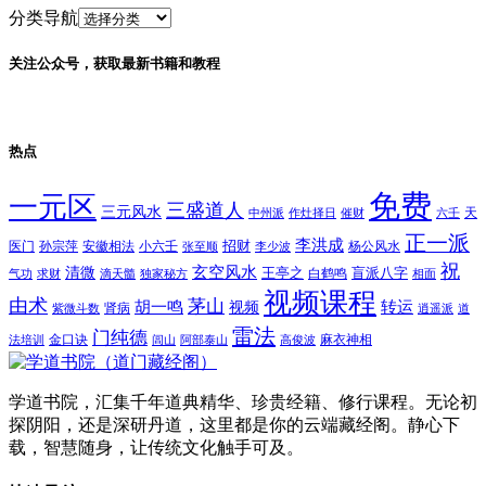
分类导航
关注公众号，获取最新书籍和教程
热点
免费
一元区
三盛道人
三元风水
天
中州派
作灶择日
催财
六壬
正一派
李洪成
招财
医门
孙宗萍
安徽相法
小六壬
杨公风水
张至顺
李少波
祝
玄空风水
清微
王亭之
盲派八字
白鹤鸣
气功
求财
滴天髓
独家秘方
相面
视频课程
由术
茅山
胡一鸣
转运
视频
肾病
紫微斗数
逍遥派
道
雷法
门纯德
金口诀
麻衣神相
法培训
闾山
阿部泰山
高俊波
学道书院，汇集千年道典精华、珍贵经籍、修行课程。无论初
探阴阳，还是深研丹道，这里都是你的云端藏经阁。静心下
载，智慧随身，让传统文化触手可及。