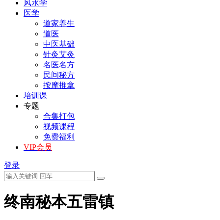
风水学
医学
道家养生
道医
中医基础
针灸艾灸
名医名方
民间秘方
按摩推拿
培训课
专题
合集打包
视频课程
免费福利
VIP会员
登录
终南秘本五雷镇