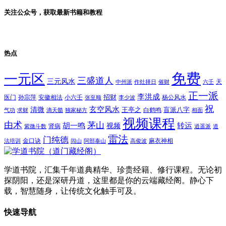
关注公众号，获取最新书籍和教程
热点
免费
一元区
三盛道人
三元风水
天
中州派
作灶择日
催财
六壬
正一派
李洪成
招财
医门
孙宗萍
安徽相法
小六壬
杨公风水
张至顺
李少波
祝
玄空风水
清微
王亭之
盲派八字
白鹤鸣
气功
求财
滴天髓
独家秘方
相面
视频课程
由术
茅山
胡一鸣
转运
视频
肾病
紫微斗数
逍遥派
道
雷法
门纯德
金口诀
麻衣神相
法培训
闾山
阿部泰山
高俊波
学道书院，汇集千年道典精华、珍贵经籍、修行课程。无论初
探阴阳，还是深研丹道，这里都是你的云端藏经阁。静心下
载，智慧随身，让传统文化触手可及。
快速导航