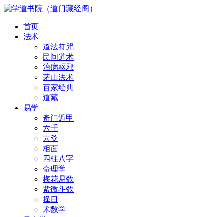
首页
法术
道法符咒
民间道术
治病驱邪
茅山法术
百家经典
道藏
易学
奇门遁甲
六壬
六爻
相面
四柱八字
命理学
梅花易数
紫微斗数
择日
术数学