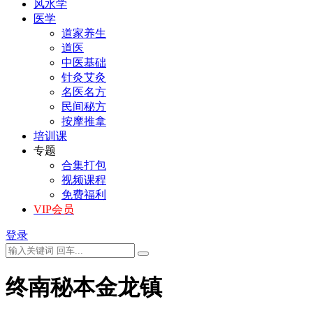
风水学
医学
道家养生
道医
中医基础
针灸艾灸
名医名方
民间秘方
按摩推拿
培训课
专题
合集打包
视频课程
免费福利
VIP会员
登录
终南秘本金龙镇