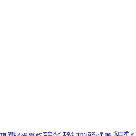
祝由术
玄空风水
清微
王亭之
盲派八字
白鹤鸣
求财
滴天髓
独家秘方
相面
紫