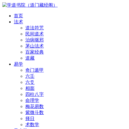
首页
法术
道法符咒
民间道术
治病驱邪
茅山法术
百家经典
道藏
易学
奇门遁甲
六壬
六爻
相面
四柱八字
命理学
梅花易数
紫微斗数
择日
术数学