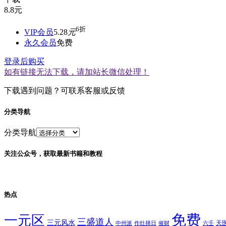
8.8
元
6折
VIP会员
5.28
元
永久会员
免费
登录后购买
如有链接无法下载，请加站长微信处理！
下载遇到问题？可联系客服或反馈
分类导航
分类导航
关注公众号，获取最新书籍和教程
热点
免费
一元区
三盛道人
三元风水
天
中州派
作灶择日
催财
六壬