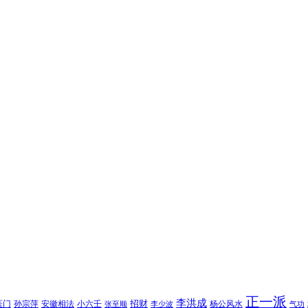
正一派
李洪成
招财
医门
孙宗萍
安徽相法
小六壬
杨公风水
张至顺
李少波
气功