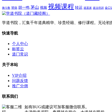
视频课程
茅山
胡一鸣
转运
视频
肾病
金口
微斗数
逍遥派
道法培训
学道书院，汇集千年道典精华、珍贵经籍、修行课程。无论初
快速导航
个人中心
标签云
道门常识
关于本站
VIP介绍
问题反馈
推广分佣
联系我们
如有BUG或建议可加客服微信联系。