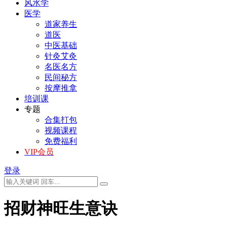
风水学
医学
道家养生
道医
中医基础
针灸艾灸
名医名方
民间秘方
按摩推拿
培训课
专题
合集打包
视频课程
免费福利
VIP会员
登录
招财神旺生意诀