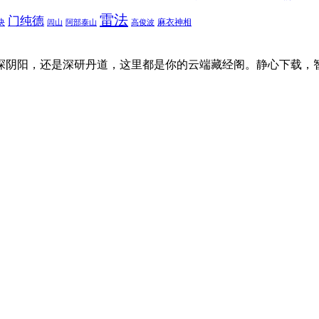
雷法
门纯德
诀
麻衣神相
闾山
阿部泰山
高俊波
探阴阳，还是深研丹道，这里都是你的云端藏经阁。静心下载，