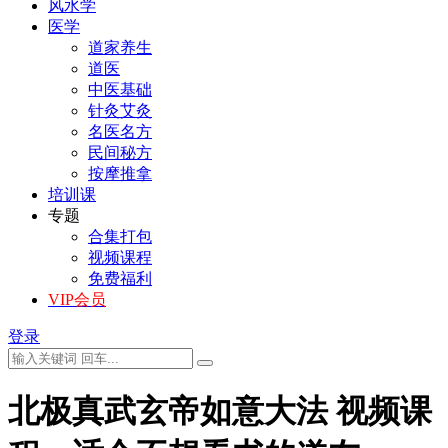
风水学
医学
道家养生
道医
中医基础
针灸艾灸
名医名方
民间秘方
按摩推拿
培训课
专题
合集打包
视频课程
免费福利
VIP会员
登录
北极真武玄帝如意大法 视频课