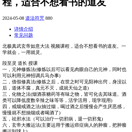
程，适合不想看书的道友
2024-05-08
道法符咒
880
详情介绍
常见问题
北极真武玄帝如意大法 视频课程，适合不想看书的道友。一
学就会，一用就灵。
段至灵 道长 授课
一，元神修炼法(修炼以后可以看见肉眼自己的元神，同时也
可以利用元神招调兵马办事)
二，借假修真法(修炼之后，在世之时可见阳神出窍，身没以
后，道体不腐，真元不灭，成就天仙之道)
三，化物之法(烟酒茶糖药等有味之物，皆可化去其味道。酒
类可以降低度数辛辣之味等等，活学活用，现学现用)
四，戒烟戒酒之法(抽过烟，喝过酒之后慢慢会产生厌恶感，
慢慢就不想抽烟或者喝酒了)
五，祛邪水法（可以治疗一切邪病，退一切邪鬼)
六，玄帝大搬运法(主要运用于搬运癌症病人的肿瘤，把肿瘤
搬运到球上)