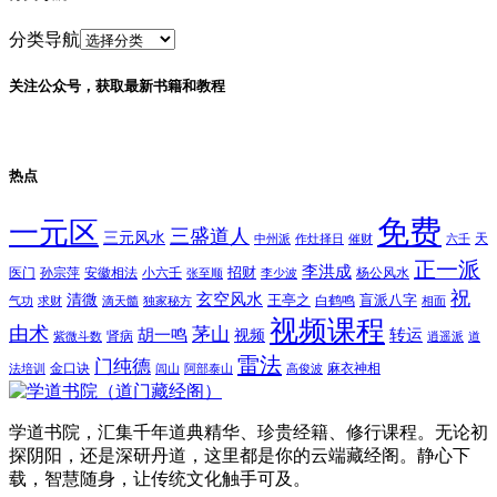
分类导航
关注公众号，获取最新书籍和教程
热点
免费
一元区
三盛道人
三元风水
天
中州派
作灶择日
催财
六壬
正一派
李洪成
招财
医门
孙宗萍
安徽相法
小六壬
杨公风水
张至顺
李少波
祝
玄空风水
清微
王亭之
盲派八字
白鹤鸣
气功
求财
滴天髓
独家秘方
相面
视频课程
由术
茅山
胡一鸣
转运
视频
肾病
紫微斗数
逍遥派
道
雷法
门纯德
金口诀
麻衣神相
法培训
闾山
阿部泰山
高俊波
学道书院，汇集千年道典精华、珍贵经籍、修行课程。无论初
探阴阳，还是深研丹道，这里都是你的云端藏经阁。静心下
载，智慧随身，让传统文化触手可及。