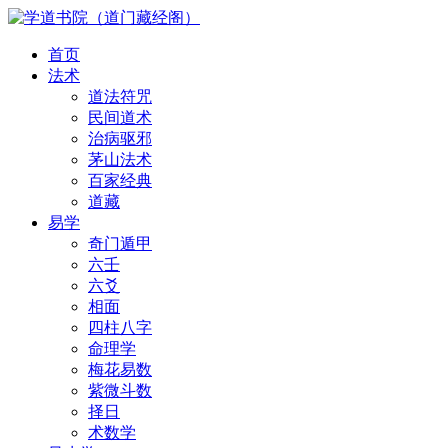
首页
法术
道法符咒
民间道术
治病驱邪
茅山法术
百家经典
道藏
易学
奇门遁甲
六壬
六爻
相面
四柱八字
命理学
梅花易数
紫微斗数
择日
术数学