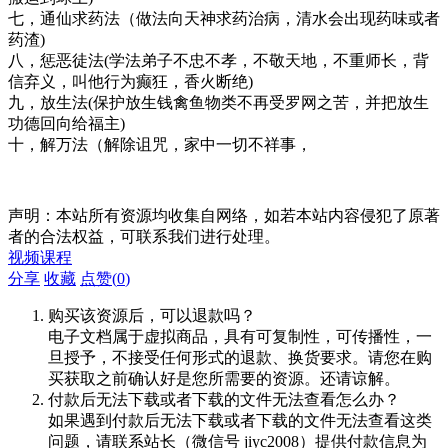
七，通仙求药法（做法向天神求药治病，清水会出现药味或者
药渣)
八，惩恶徒法(学法弟子不忠不孝，不敬天地，不重师长，背
信弃义，叫他行为癫狂，香火断绝)
九，放生法(保护放生钱禽鱼物类不再受罗网之苦，并把放生
功德回向给福主)
十，解万法（解除诅咒，家中一切不祥事，
声明：本站所有资源均收集自网络，如若本站内容侵犯了原著
者的合法权益，可联系我们进行处理。
视频课程
分享
收藏
点赞(
0
)
购买该资源后，可以退款吗？
电子文档属于虚拟商品，具有可复制性，可传播性，一
旦授予，不接受任何形式的退款、换货要求。请您在购
买获取之前确认好是您所需要的资源。还请谅解。
付款后无法下载或者下载的文件无法查看怎么办？
如果遇到付款后无法下载或者下载的文件无法查看这类
问题，请联系站长（微信号 jiyc2008）提供付款信息为