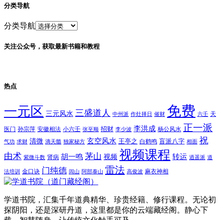
分类导航
分类导航
关注公众号，获取最新书籍和教程
热点
免费
一元区
三盛道人
三元风水
天
中州派
作灶择日
催财
六壬
正一派
李洪成
招财
医门
孙宗萍
安徽相法
小六壬
杨公风水
张至顺
李少波
祝
玄空风水
清微
王亭之
盲派八字
白鹤鸣
气功
求财
滴天髓
独家秘方
相面
视频课程
由术
茅山
胡一鸣
转运
视频
肾病
紫微斗数
逍遥派
道
雷法
门纯德
金口诀
麻衣神相
法培训
闾山
阿部泰山
高俊波
学道书院，汇集千年道典精华、珍贵经籍、修行课程。无论初
探阴阳，还是深研丹道，这里都是你的云端藏经阁。静心下