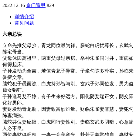
2022-12-16
奇门遁甲
829
详情介绍
常见问题
六亲总诀
立命先推父母乡，青龙同位最为祥。螣蛇白虎忧尊长，玄武勾
陈宅母当。
父母休囚离祖早，两重父母过亲房。杀神朱雀同时并，重病如
何得起床。
子孙发动为全吉，若值青龙子异常。子坐勾陈多朴实，孙临朱
誉擅文章。
螣蛇犯子愚而浊，白虎持孙智与刚。玄武子孙同位发，男为盗
贼女猖狂。
子孙逢马爻不静，有子生来好远方。阳化阴爻端正女，阴交阳
化好男郎。
妻财发动青龙助，因妻致富妙难量。财临朱雀妻智慧，妻犯勾
陈妻病殃。
螣蛇共位妻应拙，白虎同行妻性刚。妻临玄武多阴暗，心意瞒
人必不良。
两位妻财俱旺相，一妻一妾美容光。卦若无妻常独自，妻财安