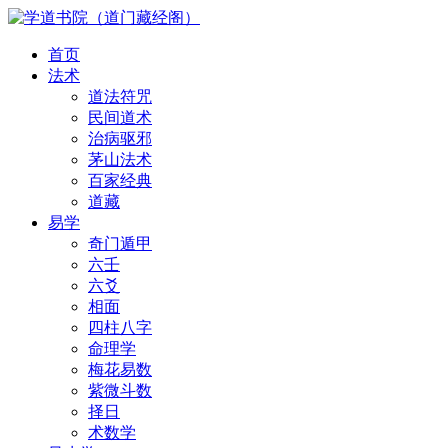
首页
法术
道法符咒
民间道术
治病驱邪
茅山法术
百家经典
道藏
易学
奇门遁甲
六壬
六爻
相面
四柱八字
命理学
梅花易数
紫微斗数
择日
术数学