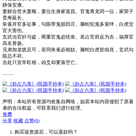
静保安康。
妻财合世夫妻顺，妻位生身家道昌。官鬼青龙同一位，家荣子
贵寿延长。
朱雀并官多讼事，勾陈带鬼损田庄。螣蛇犯鬼多萦绊，白虎交
官大害伤。
玄武当官奸与盗，两重官鬼必忧丧。若占官府反为吉，福厚官
高名誉扬。
兄弟加龙犹且可，若同朱雀必相妨。螣蛇白虎皆凶兆，玄武勾
陈总不祥。
吉处只宜常旺相，凶爻却要落空亡。
…….
声明：本站所有资源均收集自网络，如若本站内容侵犯了原著
者的合法权益，可联系我们进行处理。
免费
分享
收藏
点赞(
0
)
购买该资源后，可以退款吗？