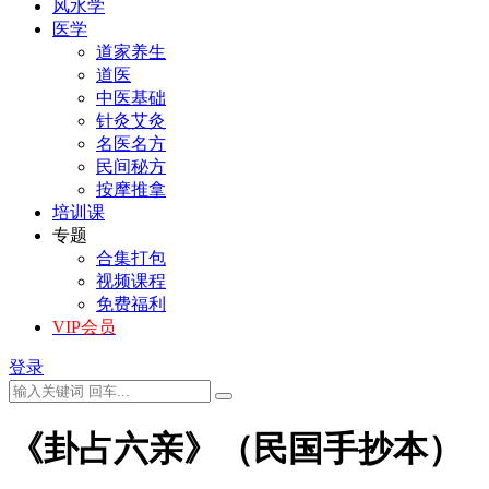
风水学
医学
道家养生
道医
中医基础
针灸艾灸
名医名方
民间秘方
按摩推拿
培训课
专题
合集打包
视频课程
免费福利
VIP会员
登录
《卦占六亲》（民国手抄本）