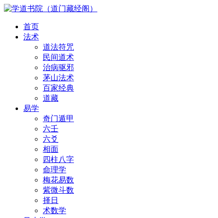
首页
法术
道法符咒
民间道术
治病驱邪
茅山法术
百家经典
道藏
易学
奇门遁甲
六壬
六爻
相面
四柱八字
命理学
梅花易数
紫微斗数
择日
术数学