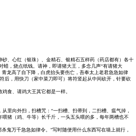
神砂、心红（银珠）、金精石、银精石五样药（药店都有）各十
对蜡，烧点纸钱。请神，即请猪大王，多念几声“有请猪大
，青龙高了自下降，白虎抬头要伤亡，吾奉太上老君急急如律
出符后，用快刀（家中菜刀即可）将符竖起从中间砍开，针要砍
放鸡食、请鸡大王其它都是一样。
，从里向外扫，扫槽咒：“一扫槽、扫帚到，二扫槽、瘟气掉，
年喂猪（鸡、牛等）长千斤，一头五头喂的多，每年两槽也不
邪杀鬼万千急急如律令。”写时随便用什么东西写在墙上就行，