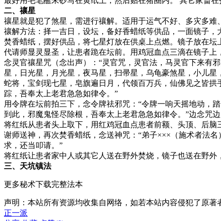
最好用毛笔蘸朱砂写在黄纸上，然后贴在猪圈内。 其它家畜
二、禳星
禳星就是犯了煞星，需进行禳解。适用于运气不好、多灾多难
禳解方法：择一吉日，设坛，备好香蜡纸等供品，一面镜子，
焚香蜡纸，摆好供品，将七星灯放在供桌上点燃。镜子放在坛
代请师显灵显圣，让患者跪在坛前。用鸡冠血点三滴在镜子上
念灵官禳星咒（念出声）：“灵官咒，灵官法，马灵官下来有
星，日光星，月光星，夜马星，扫帚星，乌龟豪煞星，小儿星
蛇将，宝剑现七星，皂旗遍日月，代领百万兵，仙佛见之皆拱
踪，吾奉太上老君急急如律令。”
用令牌在坛前拍三下，念令牌祛邪咒：“令牌一响天摇地动，
到此，邪魔鬼怪尽除根，吾奉太上老君急急如律令。”边念咒
将红纸从患者头上取下，用红鸡冠血点患者前额、头顶、后脑
谢师送神，再次焚香蜡纸，念送神咒：“弟子×××（施术者法
求，还当叩请。”
将红纸让患者家中人或其它人送在野外焚烧，镜子也送在野外
三、天坑镇法
更多秘术下载完整法本
声明：本站所有资源均收集自网络，如若本站内容侵犯了原著
正一派