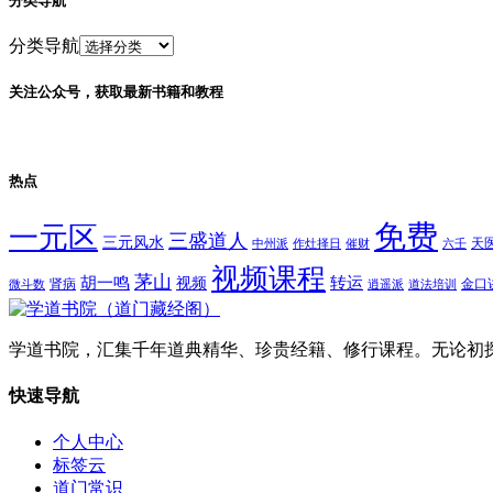
分类导航
分类导航
关注公众号，获取最新书籍和教程
热点
免费
一元区
三盛道人
三元风水
天
中州派
作灶择日
催财
六壬
视频课程
茅山
胡一鸣
转运
视频
肾病
金口
微斗数
逍遥派
道法培训
学道书院，汇集千年道典精华、珍贵经籍、修行课程。无论初
快速导航
个人中心
标签云
道门常识