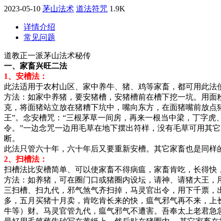
2023-05-10
茅山法术
道法符咒
1.9K
详情介绍
常见问题
道教正一派茅山法术秘传
一、家畜兴旺二法
1、安槽法：
此法适用于农村山区、家中养牛、猪、鸡等家畜，都可用此法使
方法：如家中养猪，要安猪槽，安猪槽前在槽下挖一坑。用面
克，将面猪站立放在猪糟下坑中，嘴向东方，在面猪嘴前放点
王”。念安槽咒：“三根茅草一间房，再来一根当中梁，丁字
令。”一边念咒一边用毛草在地下摆出符样，没有毛草可用其
断。
此法只管六十年，六十年后又要重新安槽。其它家畜也是同样
2、扫槽法：
扫槽法比安槽简单、可以使家畜不得病瘟，家畜肯吃，长得快，
方法：如养猪，可在圈门口或猪圈内设坛，请神、请猪大王，
三扫槽、扫九代，邪气煞气齐扫掉，马灵官出令，用下千票，
多，五月买猪十月卖，肯吃肯长来的快，瘟气邪气再不来，上
牛等）财。马灵官管九代，瘟气邪气不遭害。吾奉太上老君急急