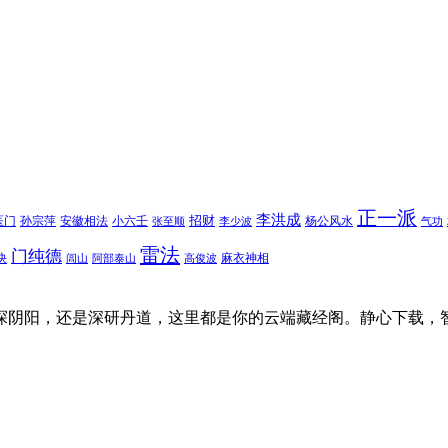
正一派
李洪成
招财
医门
孙宗萍
安徽相法
小六壬
杨公风水
张至顺
李少波
气功
雷法
门纯德
诀
麻衣神相
闾山
阿部泰山
高俊波
探阴阳，还是深研丹道，这里都是你的云端藏经阁。静心下载，