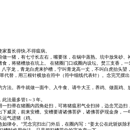
家畜长得快,不得瘟病。
粉做一猪，有七寸长左右，嘴要张，在锅中蒸熟。坑中放朱砂、
猪食，将猪槽放在坑上。 在猪圈门口或圈内设坛。焚三支香，一
虎、八字龙，青龙白虎来护槽，宁叫青龙高一丈，不叫白虎抬头望
它草代替，用三根针横放在符中（符中细线代表针）。念完咒摆
的方法。养牛就做一面牛、入牛食、请牛大王，养鸡、做面鸡、
此法最多管1～3 年。
用一扫帚在猪圈内四角处扫，可将猪瘟邪气全扫掉，边念咒边扫
出下威灵，前来安槽。安槽要请诸佛菩萨，诸佛菩萨现金身，一
长运气进猪（鸡、
如律令。”咒念完扫出门外后，在圈内写：“姜太公在此斩妖除