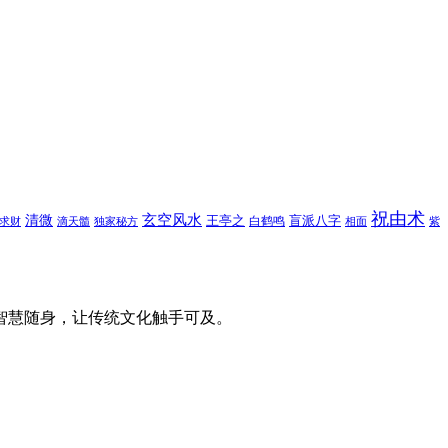
祝由术
玄空风水
清微
王亭之
盲派八字
白鹤鸣
求财
滴天髓
独家秘方
相面
紫
智慧随身，让传统文化触手可及。