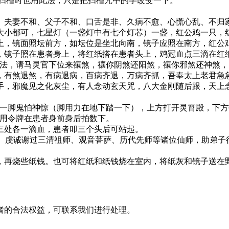
在扫槽时也用此法，只是把扫槽咒中的字改变一下。
、夫妻不和、父子不和、口舌是非、久病不愈、心慌心乱、不归
大小都可，七星灯（一盏灯中有七个灯芯）一盏，红公鸡一只，
上，镜面照坛前方，如坛位是坐北向南，镜子应照在南方，红公
，镜子照在患者身上，将红纸搭在患者头上，鸡冠血点三滴在红
邪法，请马灵官下位来禳煞，禳你阴煞还阳煞，禳你邪煞还神煞
，有煞退煞，有病退病，百病齐退，万病齐抓，吾奉太上老君急急
手，邪魔见之化灰尘，有人念动玄天咒，八大金刚随后跟，天上
踏一脚鬼怕神惊（脚用力在地下踏一下），上方打开灵霄殿，下
边用令牌在患者身前身后拍数下。
三处各一滴血，患者叩三个头后可站起。
名）虔诚谢过三清祖师、观音菩萨、历代先师等诸位仙师，助弟
，再烧些纸钱。也可将红纸和纸钱烧在室内，将纸灰和镜子送在
者的合法权益，可联系我们进行处理。