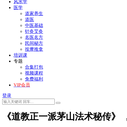
风水学
医学
道家养生
道医
中医基础
针灸艾灸
名医名方
民间秘方
按摩推拿
培训课
专题
合集打包
视频课程
免费福利
VIP会员
登录
《道教正一派茅山法术秘传》 ，