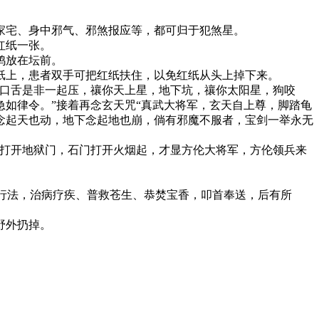
家宅、身中邪气、邪煞报应等，都可归于犯煞星。
红纸一张。
鸡放在坛前。
纸上，患者双手可把红纸扶住，以免红纸从头上掉下来。
，口舌是非一起压，禳你天上星，地下坑，禳你太阳星，狗咬
如律令。”接着再念玄天咒“真武大将军，玄天自上尊，脚踏龟
念起天也动，地下念起地也崩，倘有邪魔不服者，宝剑一举永无
方打开地狱门，石门打开火烟起，才显方伦大将军，方伦领兵来
子行法，治病疗疾、普救苍生、恭焚宝香，叩首奉送，后有所
野外扔掉。