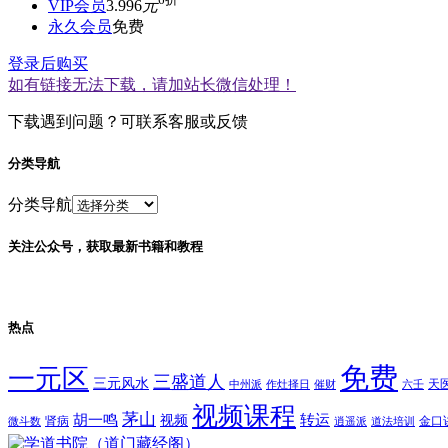
VIP会员
3.996
元
永久会员
免费
登录后购买
如有链接无法下载，请加站长微信处理！
下载遇到问题？可联系客服或反馈
分类导航
分类导航
关注公众号，获取最新书籍和教程
热点
免费
一元区
三盛道人
三元风水
天
中州派
作灶择日
催财
六壬
视频课程
茅山
胡一鸣
转运
视频
肾病
金口
微斗数
逍遥派
道法培训