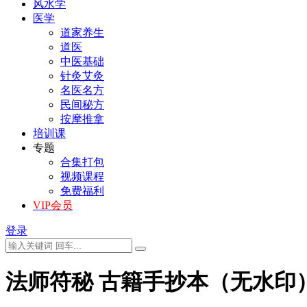
风水学
医学
道家养生
道医
中医基础
针灸艾灸
名医名方
民间秘方
按摩推拿
培训课
专题
合集打包
视频课程
免费福利
VIP会员
登录
法师符秘 古籍手抄本（无水印