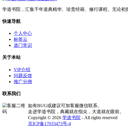
学道书院，汇集千年道典精华、珍贵经籍、修行课程。无论初
快速导航
个人中心
标签云
道门常识
关于本站
VIP介绍
问题反馈
推广分佣
联系我们
如有BUG或建议可加客服微信联系。
走进学道书院，典藏就在指尖，大道就在眼前。
Copyright © 2026
学道书院
- All rights reserved
京ICP备17033473号-4