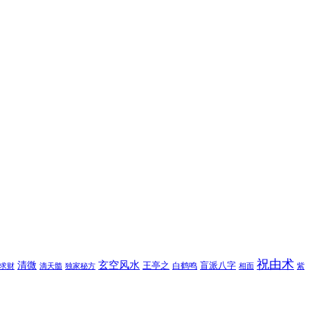
祝由术
玄空风水
清微
王亭之
盲派八字
白鹤鸣
求财
滴天髓
独家秘方
相面
紫