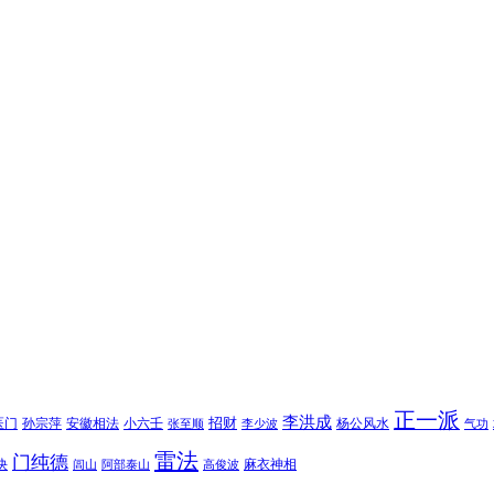
正一派
李洪成
招财
医门
孙宗萍
安徽相法
小六壬
杨公风水
张至顺
李少波
气功
雷法
门纯德
诀
麻衣神相
闾山
阿部泰山
高俊波