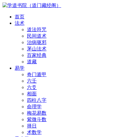
首页
法术
道法符咒
民间道术
治病驱邪
茅山法术
百家经典
道藏
易学
奇门遁甲
六壬
六爻
相面
四柱八字
命理学
梅花易数
紫微斗数
择日
术数学