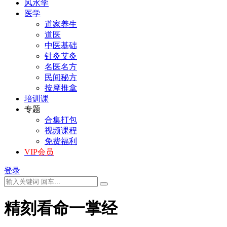
风水学
医学
道家养生
道医
中医基础
针灸艾灸
名医名方
民间秘方
按摩推拿
培训课
专题
合集打包
视频课程
免费福利
VIP会员
登录
精刻看命一掌经