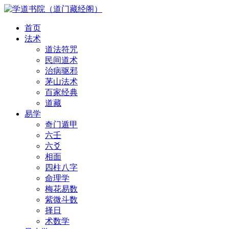
首页
法术
道法符咒
民间道术
治病驱邪
茅山法术
百家经典
道藏
易学
奇门遁甲
六壬
六爻
相面
四柱八字
命理学
梅花易数
紫微斗数
择日
术数学