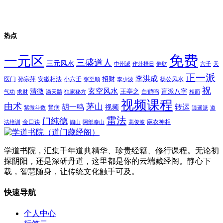
热点
免费
一元区
三盛道人
三元风水
天
中州派
作灶择日
催财
六壬
正一派
李洪成
招财
医门
孙宗萍
安徽相法
小六壬
杨公风水
张至顺
李少波
祝
玄空风水
清微
王亭之
盲派八字
白鹤鸣
气功
求财
滴天髓
独家秘方
相面
视频课程
由术
茅山
胡一鸣
转运
视频
肾病
紫微斗数
逍遥派
道
雷法
门纯德
金口诀
麻衣神相
法培训
闾山
阿部泰山
高俊波
学道书院，汇集千年道典精华、珍贵经籍、修行课程。无论初
探阴阳，还是深研丹道，这里都是你的云端藏经阁。静心下
载，智慧随身，让传统文化触手可及。
快速导航
个人中心