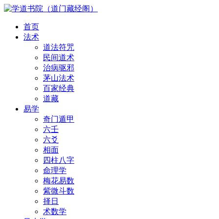
首页
法术
道法符咒
民间道术
治病驱邪
茅山法术
百家经典
道藏
易学
奇门遁甲
六壬
六爻
相面
四柱八字
命理学
梅花易数
紫微斗数
择日
术数学