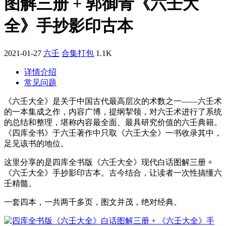
图解三册 + 郭御青《六壬大
全》手抄影印古本
2021-01-27
六壬
合集打包
1.1K
详情介绍
常见问题
《六壬大全》是关于中国古代最高层次的术数之一——六壬术
的一本集成之作，内容广博，提纲挈领，对六壬术进行了系统
的总结和整理，堪称内容最全面、最具研究价值的六壬典籍。
《四库全书》于六壬著作中只取《六壬大全》一书收录其中，
足见该书的地位。
这里分享的是四库全书版《六壬大全》现代白话图解三册 +
《六壬大全》手抄影印古本。古今结合，让读者一次性搞懂六
壬精髓。
一套四本，一共两千多页，图文并茂，绝对经典。