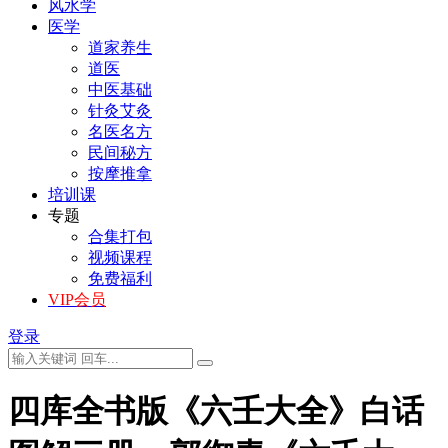
风水学
医学
道家养生
道医
中医基础
针灸艾灸
名医名方
民间秘方
按摩推拿
培训课
专题
合集打包
视频课程
免费福利
VIP会员
登录
四库全书版《六壬大全》白话