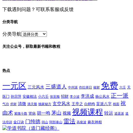
下载遇到问题？可联系客服或反馈
分类导航
分类导航
关注公众号，获取最新书籍和教程
热点
免费
一元区
三盛道人
三元风水
天
中州派
作灶择日
催财
六壬
正一派
李洪成
招财
医门
孙宗萍
安徽相法
小六壬
杨公风水
张至顺
李少波
祝
玄空风水
清微
王亭之
盲派八字
白鹤鸣
气功
求财
滴天髓
独家秘方
相面
视频课程
由术
茅山
胡一鸣
转运
视频
肾病
紫微斗数
逍遥派
道
雷法
门纯德
金口诀
麻衣神相
法培训
闾山
阿部泰山
高俊波