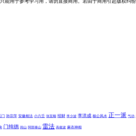
只能用于参考学习用，请勿直接商用。若由于商用引起版权纠纷
正一派
李洪成
招财
医门
孙宗萍
安徽相法
小六壬
杨公风水
张至顺
李少波
气功
雷法
门纯德
诀
麻衣神相
闾山
阿部泰山
高俊波