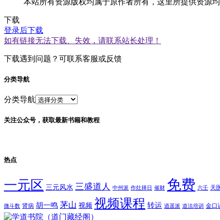
本站所有资源版权均属于原作者所有，这里所提供资源均
下载
登录后下载
如有链接无法下载、失效，请联系站长处理！
下载遇到问题？可联系客服或反馈
分类导航
分类导航
关注公众号，获取最新书籍和教程
热点
免费
一元区
三盛道人
三元风水
天
中州派
作灶择日
催财
六壬
视频课程
茅山
胡一鸣
转运
视频
肾病
金口
微斗数
逍遥派
道法培训