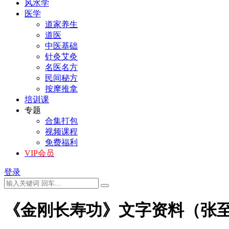
风水学
医学
道家养生
道医
中医基础
针灸艾灸
名医名方
民间秘方
按摩推拿
培训课
专题
合集打包
视频课程
免费福利
VIP会员
登录
《金刚长寿功》文字资料（张