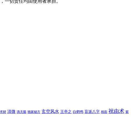
，一切责任均由使用者承担。
祝由术
玄空风水
清微
王亭之
盲派八字
白鹤鸣
求财
滴天髓
独家秘方
相面
紫