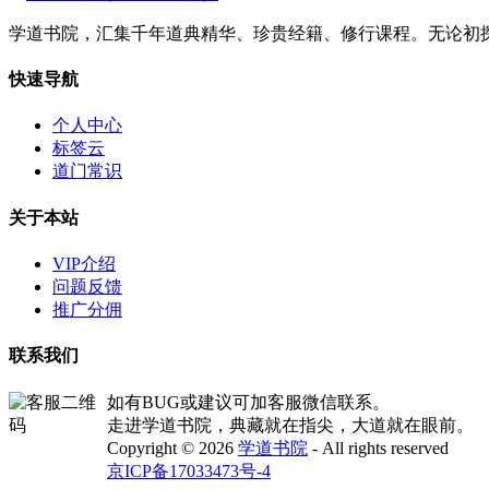
学道书院，汇集千年道典精华、珍贵经籍、修行课程。无论初
快速导航
个人中心
标签云
道门常识
关于本站
VIP介绍
问题反馈
推广分佣
联系我们
如有BUG或建议可加客服微信联系。
走进学道书院，典藏就在指尖，大道就在眼前。
Copyright © 2026
学道书院
- All rights reserved
京ICP备17033473号-4