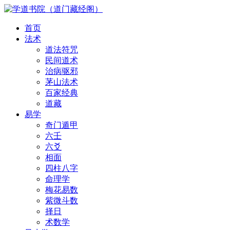
首页
法术
道法符咒
民间道术
治病驱邪
茅山法术
百家经典
道藏
易学
奇门遁甲
六壬
六爻
相面
四柱八字
命理学
梅花易数
紫微斗数
择日
术数学