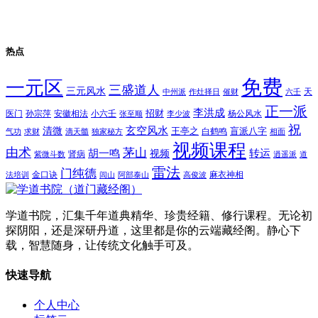
热点
免费
一元区
三盛道人
三元风水
天
中州派
作灶择日
催财
六壬
正一派
李洪成
招财
医门
孙宗萍
安徽相法
小六壬
杨公风水
张至顺
李少波
祝
玄空风水
清微
王亭之
盲派八字
白鹤鸣
气功
求财
滴天髓
独家秘方
相面
视频课程
由术
茅山
胡一鸣
转运
视频
肾病
紫微斗数
逍遥派
道
雷法
门纯德
金口诀
麻衣神相
法培训
闾山
阿部泰山
高俊波
学道书院，汇集千年道典精华、珍贵经籍、修行课程。无论初
探阴阳，还是深研丹道，这里都是你的云端藏经阁。静心下
载，智慧随身，让传统文化触手可及。
快速导航
个人中心