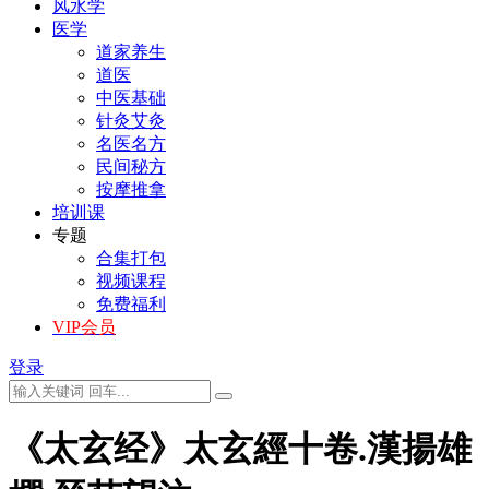
风水学
医学
道家养生
道医
中医基础
针灸艾灸
名医名方
民间秘方
按摩推拿
培训课
专题
合集打包
视频课程
免费福利
VIP会员
登录
《太玄经》太玄經十卷.漢揚雄