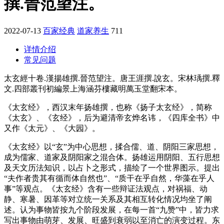
撰.晉范望注。
2022-07-13
百家经典
道家养生
711
详情介绍
常见问题
太玄經十卷.漢揚雄撰.晉范望注。唐王涯撰.說玄。宋林瑀撰.釋
文.四部叢刊初編景上海涵芬樓藏明萬玉堂翻宋本。
《太玄经》，西汉末年扬雄撰，也称《扬子太玄经》，简称
《太玄》、《玄经》，后为避清帝玄烨名讳，《四库全书》中
又作《太元》、《大园》。
《太玄经》以“玄”为中心思想，揉合儒、道、阴阳三家思想，
成为儒家、道家及阴阳家之混合体。扬雄运用阴阳、五行思想
及天文历法知识，以占卜之形式，描绘了一个世界图示。提出
“夫作者贵其有循而体自然也”、“质干在乎自然，华藻在乎人
事”等观点。《太玄经》含有一些辩证法观点，对祸福、动
静、寒暑、因革等对立统一关系及其相互转化情况均坐了阐
述。认为事物皆按九个阶段发展，在每一首“九赞”中，皆力求
写出事物由萌芽、发展、旺盛到衰弱以至消亡的演变过程。东