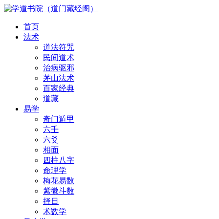
首页
法术
道法符咒
民间道术
治病驱邪
茅山法术
百家经典
道藏
易学
奇门遁甲
六壬
六爻
相面
四柱八字
命理学
梅花易数
紫微斗数
择日
术数学